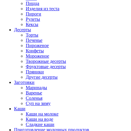
Пицца
Изделия из теста
Пироги
Рулеты
Кексы
Десерты
Торты
Печенье
Пироженое
Конфеты
Мороженое
Творожные десерты
Фруктовые десерты
Пряники
Другие десерты
Заготовки
Маринады
Варенье
Соленья
Суп на зиму
Каши
Каши на молоке
Каши на воде
Сладкие каши
Приготовление молочных продуктов