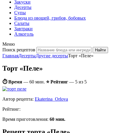
Закуски
Десерты
Супы
Блюда из овощей, грибов, бобовых
Салаты
Завтраки
Алкоголь
Меню
Поиск рецептов
Главная
Десерты
Другие десерты
Торт «Пеле»
Торт «Пеле»
⏱ Время
—
60 мин.
⭐ Рейтинг
— 5 из 5
Автор рецепта:
Ekaterina_Orlova
Рейтинг:
Время приготовления:
60 мин.
Рецепт торта «Пеле»