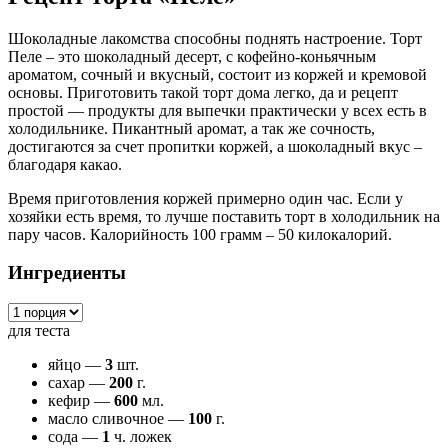
Шоколадные лакомства способны поднять настроение. Торт
Пеле – это шоколадный десерт, с кофейно-коньячным
ароматом, сочный и вкусный, состоит из коржей и кремовой
основы. Приготовить такой торт дома легко, да и рецепт
простой — продукты для выпечки практически у всех есть в
холодильнике. Пикантный аромат, а так же сочность,
достигаются за счет пропитки коржей, а шоколадный вкус –
благодаря какао.
Время приготовления коржей примерно один час. Если у
хозяйки есть время, то лучше поставить торт в холодильник на
пару часов. Калорийность 100 грамм – 50 килокалорий.
Ингредиенты
для теста
яйцо —
3
шт.
сахар —
200
г.
кефир —
600
мл.
масло сливочное —
100
г.
сода —
1
ч. ложек