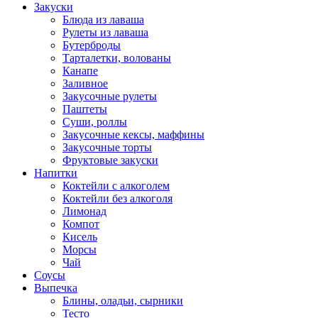
Закуски
Блюда из лаваша
Рулеты из лаваша
Бутерброды
Тарталетки, волованы
Канапе
Заливное
Закусочные рулеты
Паштеты
Суши, роллы
Закусочные кексы, маффины
Закусочные торты
Фруктовые закуски
Напитки
Коктейли с алкоголем
Коктейли без алкоголя
Лимонад
Компот
Кисель
Морсы
Чай
Соусы
Выпечка
Блины, оладьи, сырники
Тесто