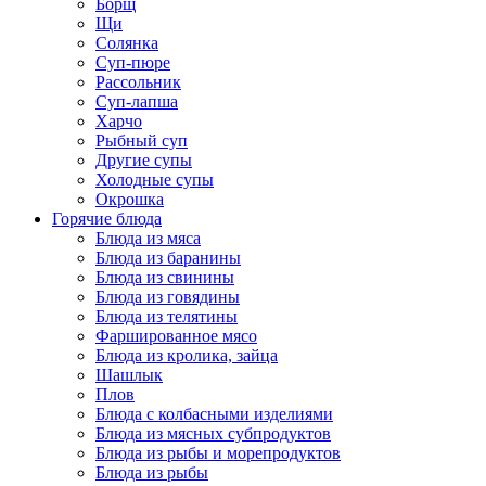
Борщ
Щи
Солянка
Суп-пюре
Рассольник
Суп-лапша
Харчо
Рыбный суп
Другие супы
Холодные супы
Окрошка
Горячие блюда
Блюда из мяса
Блюда из баранины
Блюда из свинины
Блюда из говядины
Блюда из телятины
Фаршированное мясо
Блюда из кролика, зайца
Шашлык
Плов
Блюда с колбасными изделиями
Блюда из мясных субпродуктов
Блюда из рыбы и морепродуктов
Блюда из рыбы