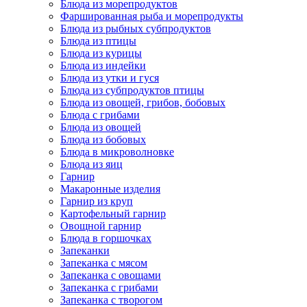
Блюда из морепродуктов
Фаршированная рыба и морепродукты
Блюда из рыбных субпродуктов
Блюда из птицы
Блюда из курицы
Блюда из индейки
Блюда из утки и гуся
Блюда из субпродуктов птицы
Блюда из овощей, грибов, бобовых
Блюда с грибами
Блюда из овощей
Блюда из бобовых
Блюда в микроволновке
Блюда из яиц
Гарнир
Макаронные изделия
Гарнир из круп
Картофельный гарнир
Овощной гарнир
Блюда в горшочках
Запеканки
Запеканка с мясом
Запеканка с овощами
Запеканка с грибами
Запеканка с творогом