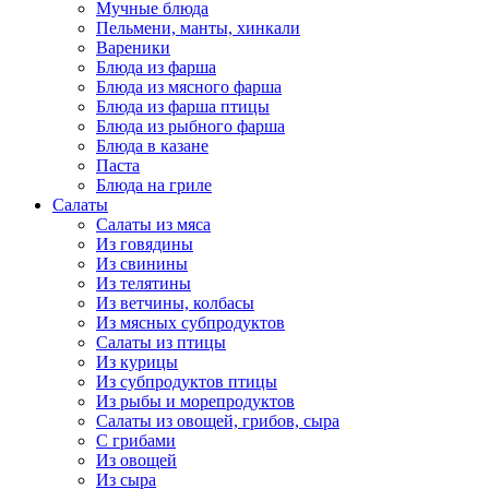
Мучные блюда
Пельмени, манты, хинкали
Вареники
Блюда из фарша
Блюда из мясного фарша
Блюда из фарша птицы
Блюда из рыбного фарша
Блюда в казане
Паста
Блюда на гриле
Салаты
Салаты из мяса
Из говядины
Из свинины
Из телятины
Из ветчины, колбасы
Из мясных субпродуктов
Салаты из птицы
Из курицы
Из субпродуктов птицы
Из рыбы и морепродуктов
Салаты из овощей, грибов, сыра
С грибами
Из овощей
Из сыра