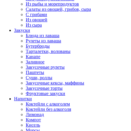
Из рыбы и морепродуктов
Салаты из овощей, грибов, сыра
С грибами
Из овощей
Из сыра
Закуски
Блюда из лаваша
Рулеты из лаваша
Бутерброды
Тарталетки, волованы
Канапе
Заливное
Закусочные рулеты
Паштеты
Суши, роллы
Закусочные кексы, маффины
Закусочные торты
Фруктовые закуски
Напитки
Коктейли с алкоголем
Коктейли без алкоголя
Лимонад
Компот
Кисель
Морсы