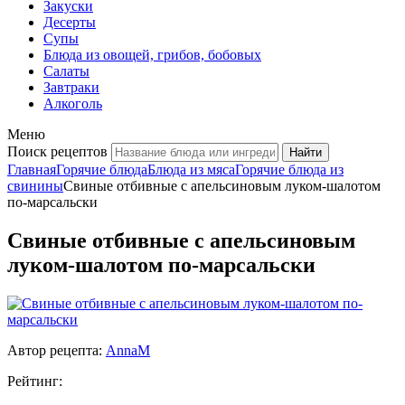
Закуски
Десерты
Супы
Блюда из овощей, грибов, бобовых
Салаты
Завтраки
Алкоголь
Меню
Поиск рецептов
Главная
Горячие блюда
Блюда из мяса
Горячие блюда из
свинины
Свиные отбивные с апельсиновым луком-шалотом
по-марсальски
Свиные отбивные с апельсиновым
луком-шалотом по-марсальски
Автор рецепта:
AnnaM
Рейтинг: