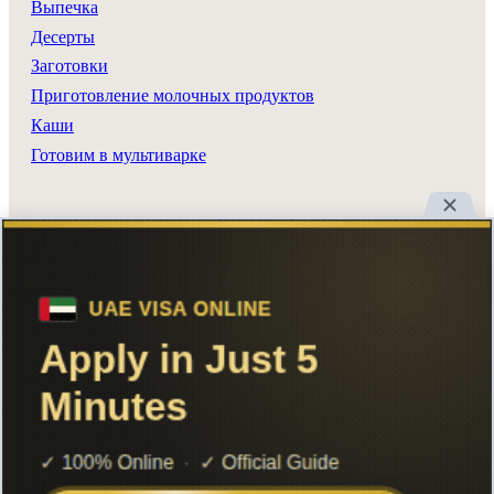
Выпечка
Десерты
Заготовки
Приготовление молочных продуктов
Каши
Готовим в мультиварке
Разделы сайта
Все рецепты
Главная
Поиск
Авторы
Реклама
Вход
Добавить рецепт
Контакты
RSS
© 2026 Шеф Повар. Все права защищены.