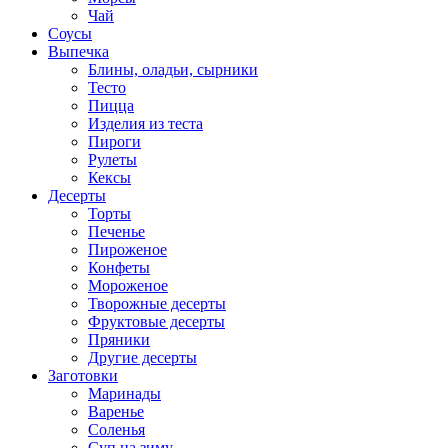
Чай
Соусы
Выпечка
Блины, оладьи, сырники
Тесто
Пицца
Изделия из теста
Пироги
Рулеты
Кексы
Десерты
Торты
Печенье
Пироженое
Конфеты
Мороженое
Творожные десерты
Фруктовые десерты
Пряники
Другие десерты
Заготовки
Маринады
Варенье
Соленья
Суп на зиму