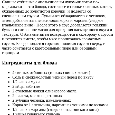
Свиные отбивные с апельсиновым луком-шалотом по-
марсальски — это блюдо, состоящее из тонких свиных котлет,
обжаренных до золотистой корочки, и подается со
специальным соусом. Лук-шалот обжаривается с чесноком,
затем добавляется апельсиновая корка и марсала (сладкое
итальянское вино). После этого в соус добавляется говяжий
бульон и сливочное масло для придания насыщенного вкуса и
текстуры. Отбивные затем возвращаются в сковороду с соусом
и готовятся вместе, чтобы мясо пропиталось ароматным
соусом. Блюдо подается горячим, поливая соусом сверху, и
часто сочетается с картофельным пюре или овощным
гарниром.
Ингредиенты для блюда
4 свиных отбивных (тонких свиных котлет)
Соль и свежемолотый черный перец по вкусу
1/2 чашки муки
2 яйца, взбитые
2 столовые ложки оливкового масла
2 шалота, мелко нарезанных
2 зубчика чеснока, измельченных
Корка от 1 апельсина, нарезанная тонкими полосками
1/2 чашки марсалы (сладкого итальянского вина)
1 чашка говяжьего бульона