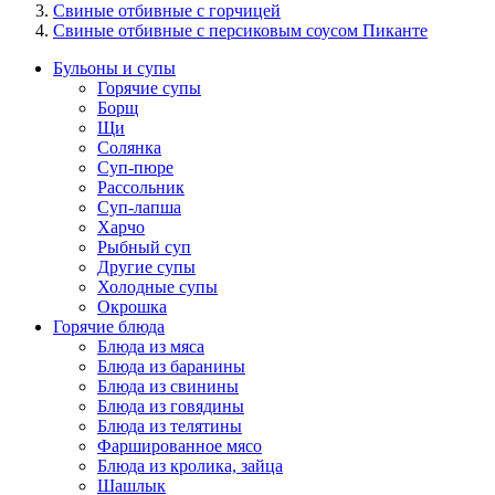
Свиные отбивные с горчицей
Свиные отбивные с персиковым соусом Пиканте
Бульоны и супы
Горячие супы
Борщ
Щи
Солянка
Суп-пюре
Рассольник
Суп-лапша
Харчо
Рыбный суп
Другие супы
Холодные супы
Окрошка
Горячие блюда
Блюда из мяса
Блюда из баранины
Блюда из свинины
Блюда из говядины
Блюда из телятины
Фаршированное мясо
Блюда из кролика, зайца
Шашлык