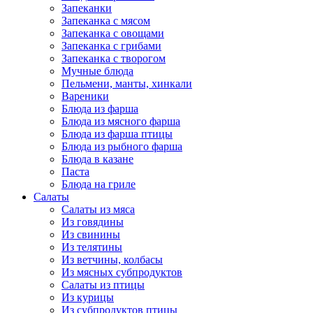
Запеканки
Запеканка с мясом
Запеканка с овощами
Запеканка с грибами
Запеканка с творогом
Мучные блюда
Пельмени, манты, хинкали
Вареники
Блюда из фарша
Блюда из мясного фарша
Блюда из фарша птицы
Блюда из рыбного фарша
Блюда в казане
Паста
Блюда на гриле
Салаты
Салаты из мяса
Из говядины
Из свинины
Из телятины
Из ветчины, колбасы
Из мясных субпродуктов
Салаты из птицы
Из курицы
Из субпродуктов птицы