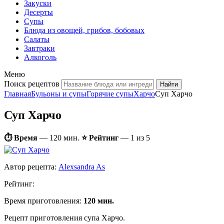
Закуски
Десерты
Супы
Блюда из овощей, грибов, бобовых
Салаты
Завтраки
Алкоголь
Меню
Поиск рецептов
Главная
Бульоны и супы
Горячие супы
Харчо
Суп Харчо
Суп Харчо
⏱ Время
—
120 мин.
⭐ Рейтинг
— 1 из 5
Автор рецепта:
Alexsandra As
Рейтинг:
Время приготовления:
120 мин.
Рецепт приготовления супа Харчо.