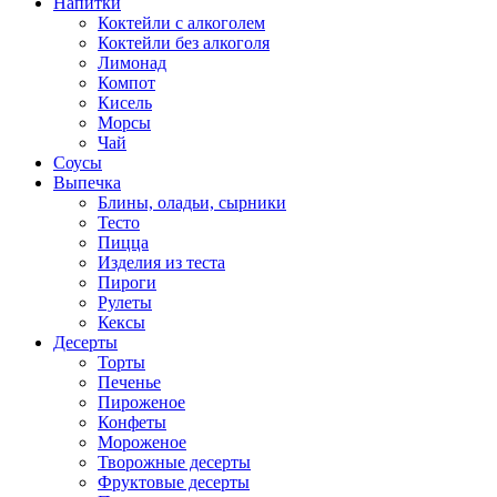
Напитки
Коктейли с алкоголем
Коктейли без алкоголя
Лимонад
Компот
Кисель
Морсы
Чай
Соусы
Выпечка
Блины, оладьи, сырники
Тесто
Пицца
Изделия из теста
Пироги
Рулеты
Кексы
Десерты
Торты
Печенье
Пироженое
Конфеты
Мороженое
Творожные десерты
Фруктовые десерты