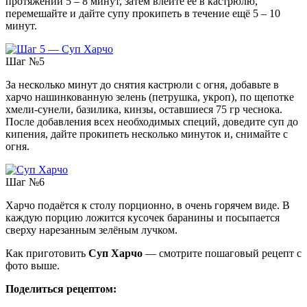
протяжении 5 – 8 минут, затем влейте её в кастрюлю,
перемешайте и дайте супу прокипеть в течение ещё 5 – 10
минут.
Шаг №5
За несколько минут до снятия кастрюли с огня, добавьте в
харчо нашинкованную зелень (петрушка, укроп), по щепотке
хмели-сунели, базилика, кинзы, оставшиеся 75 гр чеснока.
После добавления всех необходимых специй, доведите суп до
кипения, дайте прокипеть несколько минуток и, снимайте с
огня.
Шаг №6
Харчо подаётся к столу порционно, в очень горячем виде. В
каждую порцию ложится кусочек баранины и посыпается
сверху нарезанным зелёным лучком.
Как приготовить
Суп Харчо
— смотрите пошаговый рецепт с
фото выше.
Поделиться рецептом: