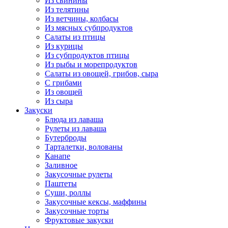
Из свинины
Из телятины
Из ветчины, колбасы
Из мясных субпродуктов
Салаты из птицы
Из курицы
Из субпродуктов птицы
Из рыбы и морепродуктов
Салаты из овощей, грибов, сыра
С грибами
Из овощей
Из сыра
Закуски
Блюда из лаваша
Рулеты из лаваша
Бутерброды
Тарталетки, волованы
Канапе
Заливное
Закусочные рулеты
Паштеты
Суши, роллы
Закусочные кексы, маффины
Закусочные торты
Фруктовые закуски