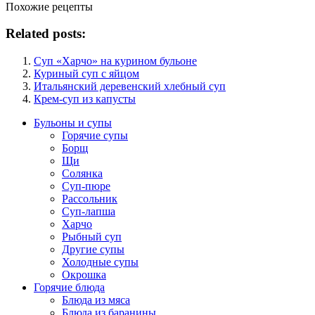
Похожие рецепты
Related posts:
Суп «Харчо» на курином бульоне
Куриный суп с яйцом
Итальянский деревенский хлебный суп
Крем-суп из капусты
Бульоны и супы
Горячие супы
Борщ
Щи
Солянка
Суп-пюре
Рассольник
Суп-лапша
Харчо
Рыбный суп
Другие супы
Холодные супы
Окрошка
Горячие блюда
Блюда из мяса
Блюда из баранины