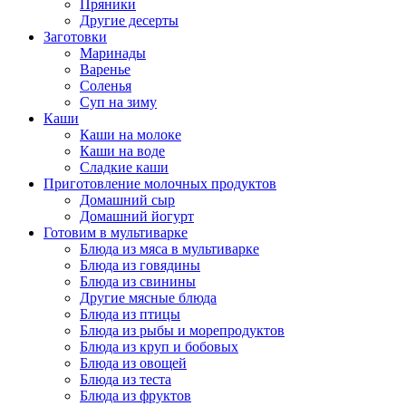
Пряники
Другие десерты
Заготовки
Маринады
Варенье
Соленья
Суп на зиму
Каши
Каши на молоке
Каши на воде
Сладкие каши
Приготовление молочных продуктов
Домашний сыр
Домашний йогурт
Готовим в мультиварке
Блюда из мяса в мультиварке
Блюда из говядины
Блюда из свинины
Другие мясные блюда
Блюда из птицы
Блюда из рыбы и морепродуктов
Блюда из круп и бобовых
Блюда из овощей
Блюда из теста
Блюда из фруктов