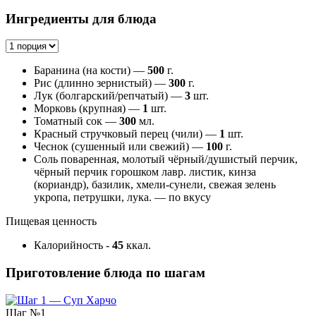
Ингредиенты для блюда
Баранина (на кости) —
500
г.
Рис (длинно зернистый) —
300
г.
Лук (болгарский/репчатый) —
3
шт.
Морковь (крупная) —
1
шт.
Томатный сок —
300
мл.
Красный стручковый перец (чили) —
1
шт.
Чеснок (сушенный или свежий) —
100
г.
Соль поваренная, молотый чёрный/душистый перчик,
чёрный перчик горошком лавр. листик, кинза
(кориандр), базилик, хмели-сунели, свежая зелень
укропа, петрушки, лука. — по вкусу
Пищевая ценность
Калорийность
-
45
ккал.
Приготовление блюда по шагам
Шаг №1