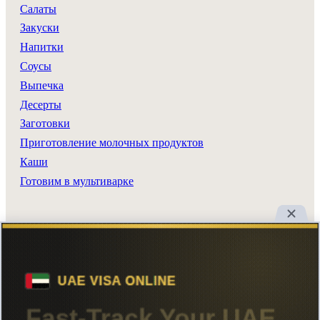
Салаты
Закуски
Напитки
Соусы
Выпечка
Десерты
Заготовки
Приготовление молочных продуктов
Каши
Готовим в мультиварке
Разделы сайта
Все рецепты
Главная
Поиск
Авторы
Реклама