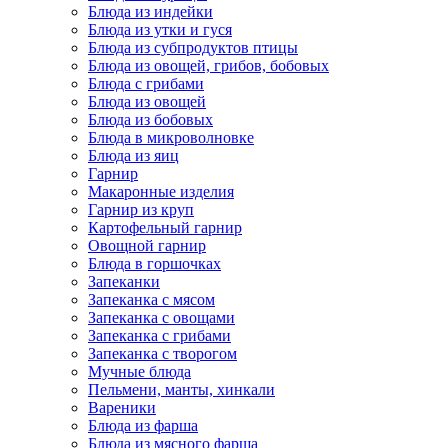
Блюда из индейки
Блюда из утки и гуся
Блюда из субпродуктов птицы
Блюда из овощей, грибов, бобовых
Блюда с грибами
Блюда из овощей
Блюда из бобовых
Блюда в микроволновке
Блюда из яиц
Гарнир
Макаронные изделия
Гарнир из круп
Картофельный гарнир
Овощной гарнир
Блюда в горшочках
Запеканки
Запеканка с мясом
Запеканка с овощами
Запеканка с грибами
Запеканка с творогом
Мучные блюда
Пельмени, манты, хинкали
Вареники
Блюда из фарша
Блюда из мясного фарша