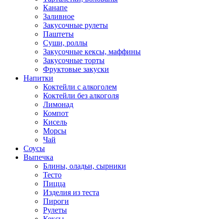
Канапе
Заливное
Закусочные рулеты
Паштеты
Суши, роллы
Закусочные кексы, маффины
Закусочные торты
Фруктовые закуски
Напитки
Коктейли с алкоголем
Коктейли без алкоголя
Лимонад
Компот
Кисель
Морсы
Чай
Соусы
Выпечка
Блины, оладьи, сырники
Тесто
Пицца
Изделия из теста
Пироги
Рулеты
Кексы