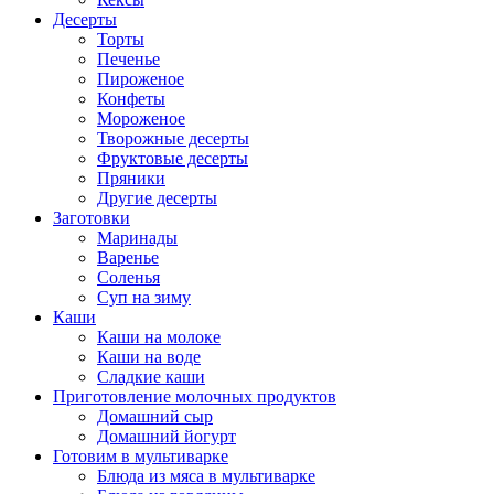
Десерты
Торты
Печенье
Пироженое
Конфеты
Мороженое
Творожные десерты
Фруктовые десерты
Пряники
Другие десерты
Заготовки
Маринады
Варенье
Соленья
Суп на зиму
Каши
Каши на молоке
Каши на воде
Сладкие каши
Приготовление молочных продуктов
Домашний сыр
Домашний йогурт
Готовим в мультиварке
Блюда из мяса в мультиварке