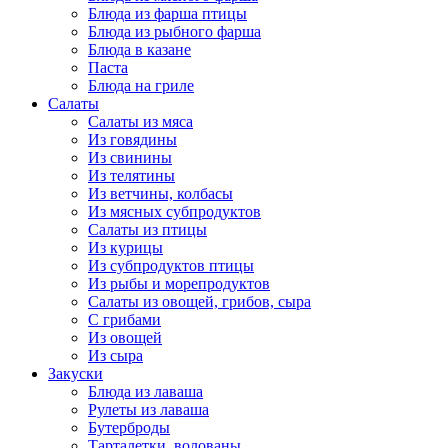
Блюда из фарша птицы
Блюда из рыбного фарша
Блюда в казане
Паста
Блюда на гриле
Салаты
Салаты из мяса
Из говядины
Из свинины
Из телятины
Из ветчины, колбасы
Из мясных субпродуктов
Салаты из птицы
Из курицы
Из субпродуктов птицы
Из рыбы и морепродуктов
Салаты из овощей, грибов, сыра
С грибами
Из овощей
Из сыра
Закуски
Блюда из лаваша
Рулеты из лаваша
Бутерброды
Тарталетки, волованы