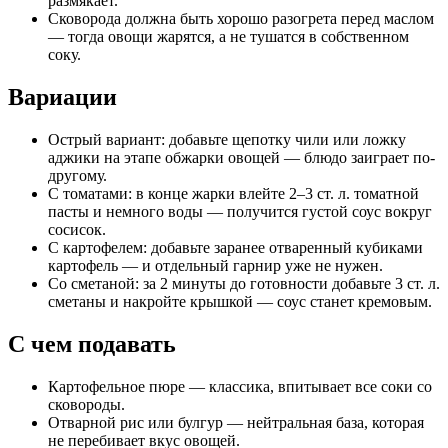
размякает.
Сковорода должна быть хорошо разогрета перед маслом
— тогда овощи жарятся, а не тушатся в собственном
соку.
Вариации
Острый вариант: добавьте щепотку чили или ложку
аджики на этапе обжарки овощей — блюдо заиграет по-
другому.
С томатами: в конце жарки влейте 2–3 ст. л. томатной
пасты и немного воды — получится густой соус вокруг
сосисок.
С картофелем: добавьте заранее отваренный кубиками
картофель — и отдельный гарнир уже не нужен.
Со сметаной: за 2 минуты до готовности добавьте 3 ст. л.
сметаны и накройте крышкой — соус станет кремовым.
С чем подавать
Картофельное пюре — классика, впитывает все соки со
сковороды.
Отварной рис или булгур — нейтральная база, которая
не перебивает вкус овощей.