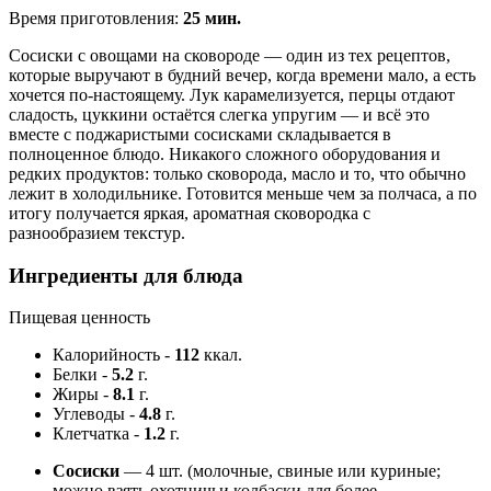
Время приготовления:
25 мин.
Сосиски с овощами на сковороде — один из тех рецептов,
которые выручают в будний вечер, когда времени мало, а есть
хочется по-настоящему. Лук карамелизуется, перцы отдают
сладость, цуккини остаётся слегка упругим — и всё это
вместе с поджаристыми сосисками складывается в
полноценное блюдо. Никакого сложного оборудования и
редких продуктов: только сковорода, масло и то, что обычно
лежит в холодильнике. Готовится меньше чем за полчаса, а по
итогу получается яркая, ароматная сковородка с
разнообразием текстур.
Ингредиенты для блюда
Пищевая ценность
Калорийность
-
112
ккал.
Белки
-
5.2
г.
Жиры
-
8.1
г.
Углеводы
-
4.8
г.
Клетчатка
-
1.2
г.
Сосиски
— 4 шт. (молочные, свиные или куриные;
можно взять охотничьи колбаски для более