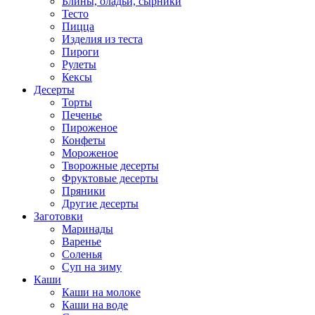
Блины, оладьи, сырники
Тесто
Пицца
Изделия из теста
Пироги
Рулеты
Кексы
Десерты
Торты
Печенье
Пироженое
Конфеты
Мороженое
Творожные десерты
Фруктовые десерты
Пряники
Другие десерты
Заготовки
Маринады
Варенье
Соленья
Суп на зиму
Каши
Каши на молоке
Каши на воде