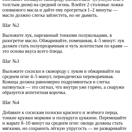
толстым дном) на средний огонь. Влейте 2 столовые ложки
оливкового масла и дайте ему прогреться 1–2 минуты —
масло должно слегка заблестеть, но не дымить.
Шаг №2
Выложите лук, нарезанный тонкими полукольцами, в
разогретое масло. Обжаривайте, помешивая, 4–5 минут: лук
должен стать полупрозрачным и чуть золотистым по краям —
это основа вкуса всего блюда.
Шаг №3
Выложите сосиски в сковороду с луком и обжаривайте на
среднем огне 4–5 минут, периодически переворачивая.
Кожица должна равномерно подрумяниться и слегка
натянуться — это сигнал, что внутри уже горячо, а снаружи
образуется аппетитная корочка.
Шаг №4
Добавьте к сосискам полоски красного и зелёного перца,
тонкие кружки моркови и полукруги цуккини. Перемешайте
и жарьте 8–10 минут на среднем огне: овощи должны стать
мягкими, но сохранить лёгкую упругость — не разваривайте