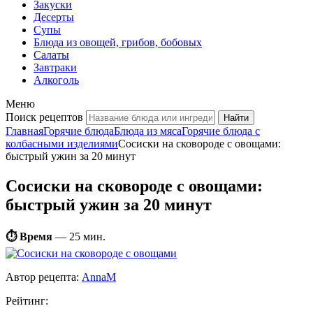
Закуски
Десерты
Супы
Блюда из овощей, грибов, бобовых
Салаты
Завтраки
Алкоголь
Меню
Поиск рецептов
Главная
Горячие блюда
Блюда из мяса
Горячие блюда с
колбасными изделиями
Сосиски на сковороде с овощами:
быстрый ужин за 20 минут
Сосиски на сковороде с овощами:
быстрый ужин за 20 минут
⏱ Время
—
25 мин.
Автор рецепта:
AnnaM
Рейтинг: