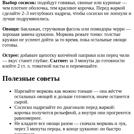
Выбор сосисок:
подойдут говяжьи, свиные или куриные —
чем плотнее оболочка, тем красивее корочка. Перед жаркой
сделайте 2–3 неглубоких надреза, чтобы сосиски не лопнули и
лучше подрумянились.
Овощи:
баклажан, стручковая фасоль или помидоры черри —
хорошая замена цуккини. Морковь режьте тонко: толстые
кружки не успеют дойти за то время, пока остальные овощи
готовы.
Острее:
добавьте щепотку копчёной паприки или перец чили
— вкус станет глубже.
Сытнее:
за 3 минуты до готовности
влейте 2 ст. л. томатной пасты и перемешайте.
Полезные советы
Нарезайте морковь как можно тоньше — она жёстче
остальных овощей и дольше готовится, иначе останется
сырой.
Сосиски надрезайте по диагонали перед жаркой:
корочка получится рельефной, а внутри они прогреются
равномернее.
Не кладите все овощи разом — сначала морковь и лук,
через 3 минуты перцы, в конце цуккини: он быстро