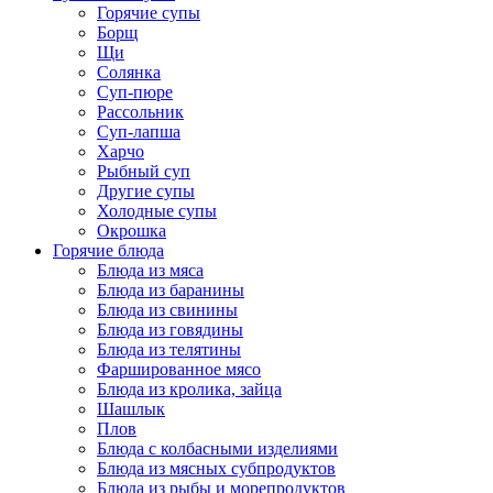
Горячие супы
Борщ
Щи
Солянка
Суп-пюре
Рассольник
Суп-лапша
Харчо
Рыбный суп
Другие супы
Холодные супы
Окрошка
Горячие блюда
Блюда из мяса
Блюда из баранины
Блюда из свинины
Блюда из говядины
Блюда из телятины
Фаршированное мясо
Блюда из кролика, зайца
Шашлык
Плов
Блюда с колбасными изделиями
Блюда из мясных субпродуктов
Блюда из рыбы и морепродуктов