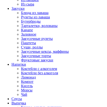
Из сыра
Закуски
Блюда из лаваша
Рулеты из лаваша
Бутерброды
Тарталетки, волованы
Канапе
Заливное
Закусочные рулеты
Паштеты
Суши, роллы
Закусочные кексы, маффины
Закусочные торты
Фруктовые закуски
Напитки
Коктейли с алкоголем
Коктейли без алкоголя
Лимонад
Компот
Кисель
Морсы
Чай
Соусы
Выпечка