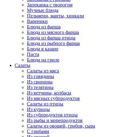
Запеканка с творогом
Мучные блюда
Пельмени, манты, хинкали
Вареники
Блюда из фарша
Блюда из мясного фарша
Блюда из фарша птицы
Блюда из рыбного фарша
Блюда в казане
Паста
Блюда на гриле
Салаты
Салаты из мяса
Из говядины
Из свинины
Из телятины
Из ветчины, колбасы
Из мясных субпродуктов
Салаты из птицы
Из курицы
Из субпродуктов птицы
Из рыбы и морепродуктов
Салаты из овощей, грибов, сыра
С грибами
Из овощей