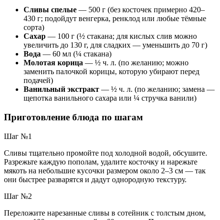
Сливы спелые
— 500 г (без косточек примерно 420–
430 г; подойдут венгерка, ренклод или любые тёмные
сорта)
Сахар
— 100 г (½ стакана; для кислых слив можно
увеличить до 130 г, для сладких — уменьшить до 70 г)
Вода
— 60 мл (¼ стакана)
Молотая корица
— ½ ч. л. (по желанию; можно
заменить палочкой корицы, которую убирают перед
подачей)
Ванильный экстракт
— ½ ч. л. (по желанию; замена —
щепотка ванильного сахара или ¼ стручка ванили)
Приготовление блюда по шагам
Шаг №1
Сливы тщательно промойте под холодной водой, обсушите.
Разрежьте каждую пополам, удалите косточку и нарежьте
мякоть на небольшие кусочки размером около 2–3 см — так
они быстрее разварятся и дадут однородную текстуру.
Шаг №2
Переложите нарезанные сливы в сотейник с толстым дном,