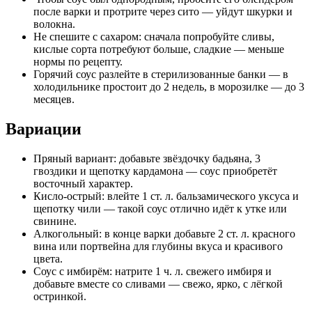
после варки и протрите через сито — уйдут шкурки и
волокна.
Не спешите с сахаром: сначала попробуйте сливы,
кислые сорта потребуют больше, сладкие — меньше
нормы по рецепту.
Горячий соус разлейте в стерилизованные банки — в
холодильнике простоит до 2 недель, в морозилке — до 3
месяцев.
Вариации
Пряный вариант: добавьте звёздочку бадьяна, 3
гвоздики и щепотку кардамона — соус приобретёт
восточный характер.
Кисло-острый: влейте 1 ст. л. бальзамического уксуса и
щепотку чили — такой соус отлично идёт к утке или
свинине.
Алкогольный: в конце варки добавьте 2 ст. л. красного
вина или портвейна для глубины вкуса и красивого
цвета.
Соус с имбирём: натрите 1 ч. л. свежего имбиря и
добавьте вместе со сливами — свежо, ярко, с лёгкой
остринкой.