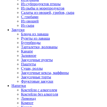
Из субпродуктов птицы
Из рыбы и морепродуктов
Салаты из овощей, грибов, сыра
С грибами
Из овощей
Из сыра
Закуски
Блюда из лаваша
Рулеты из лаваша
Бутерброды
Тарталетки, волованы
Канапе
Заливное
Закусочные рулеты
Паштеты
Суши, роллы
Закусочные кексы, маффины
Закусочные торты
Фруктовые закуски
Напитки
Коктейли с алкоголем
Коктейли без алкоголя
Лимонад
Компот