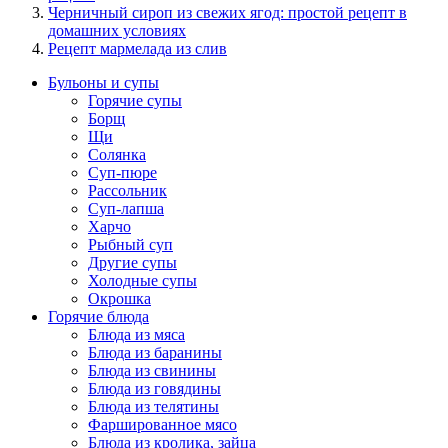
Черничный сироп из свежих ягод: простой рецепт в
домашних условиях
Рецепт мармелада из слив
Бульоны и супы
Горячие супы
Борщ
Щи
Солянка
Суп-пюре
Рассольник
Суп-лапша
Харчо
Рыбный суп
Другие супы
Холодные супы
Окрошка
Горячие блюда
Блюда из мяса
Блюда из баранины
Блюда из свинины
Блюда из говядины
Блюда из телятины
Фаршированное мясо
Блюда из кролика, зайца