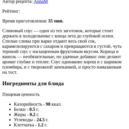
Автор рецепта:
AnnaM
Рейтинг:
Время приготовления:
35 мин.
Сливовый соус — один из тех заготовок, которые стоит
держать в холодильнике с конца лета до глубокой осени.
Спелые сливы при варке отдают весь свой сок,
карамелизируются с сахаром и превращаются в густой, чуть
терпкий соус с насыщенным фруктовым вкусом. Корица и
ваниль — необязательные, но удачные добавки: они делают
аромат глубже и теплее. Соус одинаково хорош и с шариком
пломбира, и с творожной запеканкой, и просто намазанным
на тост.
Ингредиенты для блюда
Пищевая ценность
Калорийность
-
98
ккал.
Белки
-
0.5
г.
Жиры
-
0.2
г.
Углеводы
-
24.5
г.
Клетчатка
-
1.2
г.