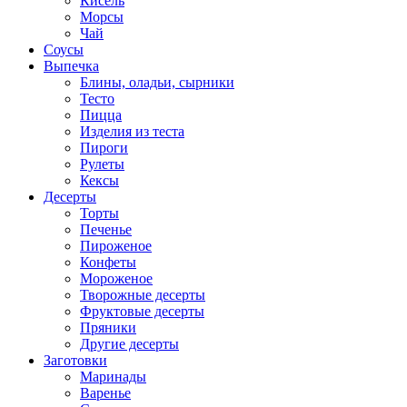
Кисель
Морсы
Чай
Соусы
Выпечка
Блины, оладьи, сырники
Тесто
Пицца
Изделия из теста
Пироги
Рулеты
Кексы
Десерты
Торты
Печенье
Пироженое
Конфеты
Мороженое
Творожные десерты
Фруктовые десерты
Пряники
Другие десерты
Заготовки
Маринады
Варенье