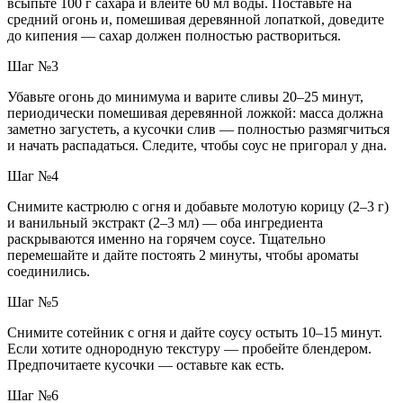
всыпьте 100 г сахара и влейте 60 мл воды. Поставьте на
средний огонь и, помешивая деревянной лопаткой, доведите
до кипения — сахар должен полностью раствориться.
Шаг №3
Убавьте огонь до минимума и варите сливы 20–25 минут,
периодически помешивая деревянной ложкой: масса должна
заметно загустеть, а кусочки слив — полностью размягчиться
и начать распадаться. Следите, чтобы соус не пригорал у дна.
Шаг №4
Снимите кастрюлю с огня и добавьте молотую корицу (2–3 г)
и ванильный экстракт (2–3 мл) — оба ингредиента
раскрываются именно на горячем соусе. Тщательно
перемешайте и дайте постоять 2 минуты, чтобы ароматы
соединились.
Шаг №5
Снимите сотейник с огня и дайте соусу остыть 10–15 минут.
Если хотите однородную текстуру — пробейте блендером.
Предпочитаете кусочки — оставьте как есть.
Шаг №6