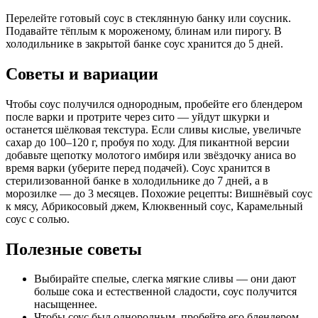
Перелейте готовый соус в стеклянную банку или соусник.
Подавайте тёплым к мороженому, блинам или пирогу. В
холодильнике в закрытой банке соус хранится до 5 дней.
Советы и вариации
Чтобы соус получился однородным, пробейте его блендером
после варки и протрите через сито — уйдут шкурки и
останется шёлковая текстура. Если сливы кислые, увеличьте
сахар до 100–120 г, пробуя по ходу. Для пикантной версии
добавьте щепотку молотого имбиря или звёздочку аниса во
время варки (уберите перед подачей). Соус хранится в
стерилизованной банке в холодильнике до 7 дней, а в
морозилке — до 3 месяцев. Похожие рецепты: Вишнёвый соус
к мясу, Абрикосовый джем, Клюквенный соус, Карамельный
соус с солью.
Полезные советы
Выбирайте спелые, слегка мягкие сливы — они дают
больше сока и естественной сладости, соус получится
насыщеннее.
Чтобы соус был однородным, пробейте его блендером