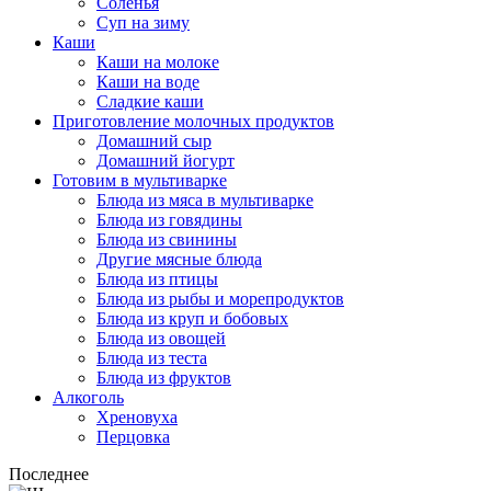
Соленья
Суп на зиму
Каши
Каши на молоке
Каши на воде
Сладкие каши
Приготовление молочных продуктов
Домашний сыр
Домашний йогурт
Готовим в мультиварке
Блюда из мяса в мультиварке
Блюда из говядины
Блюда из свинины
Другие мясные блюда
Блюда из птицы
Блюда из рыбы и морепродуктов
Блюда из круп и бобовых
Блюда из овощей
Блюда из теста
Блюда из фруктов
Алкоголь
Хреновуха
Перцовка
Последнее