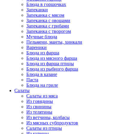
Блюда в горшочках
Запеканки
Запеканка с мясом
Запеканка с овощами
Запеканка с грибами
Запеканка с творогом
Мучные блюда
Пельмени, манты, хинкали
Вареники
Блюда из фарша
Блюда из мясного фарша
Блюда из фарша птицы
Блюда из рыбного фарша
Блюда в казане
Паста
Блюда на гриле
Салаты
Салаты из мяса
Из говядины
Из свинины
Из телятины
Из ветчины, колбасы
Из мясных субпродуктов
Салаты из птицы
Из курицы