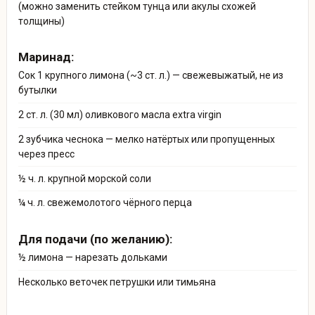
(можно заменить стейком тунца или акулы схожей
толщины)
Маринад:
Сок 1 крупного лимона (~3 ст. л.) — свежевыжатый, не из
бутылки
2 ст. л. (30 мл) оливкового масла extra virgin
2 зубчика чеснока — мелко натёртых или пропущенных
через пресс
½ ч. л. крупной морской соли
¼ ч. л. свежемолотого чёрного перца
Для подачи (по желанию):
½ лимона — нарезать дольками
Несколько веточек петрушки или тимьяна