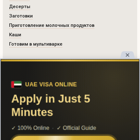
Десерты
Заготовки
Приготовление молочных продуктов
Каши
Готовим в мультиварке
РАЗДЕЛЫ САЙТА
Все рецепты
Главная
Поиск
Авторы
Реклама
Вход
Добавить рецепт
© 2026 Шеф Повар. Все права защищены.
Контакты
RSS