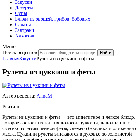
Закуски
Десерты
Супы
Блюда из овощей, грибов, бобовых
Салаты
Завтраки
Алкоголь
Меню
Поиск рецептов
Главная
Закуски
Рулеты из цуккини и феты
Рулеты из цуккини и феты
Автор рецепта:
AnnaM
Рейтинг:
Рулеты из цуккини и феты — это аппетитное и легкое блюдо,
которое состоит из тонких полосок цуккини, наполненных
смесью из размягченной феты, свежего базилика и оливкового
масла. Цуккини рулеты запекаются в духовке до золотистой
корочки, приобретая нежность и аромат. Это вкусное и