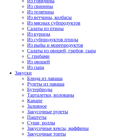
Из говядины
Из свинины
Из телятины
Из ветчины, колбасы
Из мясных субпродуктов
Салаты из птицы
Из курицы
Из субпродуктов птицы
Из рыбы и морепродуктов
Салаты из овощей, грибов, сыра
С грибами
Из овощей
Из сыра
Закуски
Блюда из лаваша
Рулеты из лаваша
Бутерброды
Тарталетки, волованы
Канапе
Заливное
Закусочные рулеты
Паштеты
Суши, роллы
Закусочные кексы, маффины
Закусочные торты