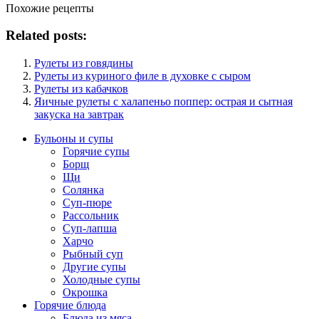
Похожие рецепты
Related posts:
Рулеты из говядины
Рулеты из куриного филе в духовке с сыром
Рулеты из кабачков
Яичные рулеты с халапеньо поппер: острая и сытная
закуска на завтрак
Бульоны и супы
Горячие супы
Борщ
Щи
Солянка
Суп-пюре
Рассольник
Суп-лапша
Харчо
Рыбный суп
Другие супы
Холодные супы
Окрошка
Горячие блюда
Блюда из мяса