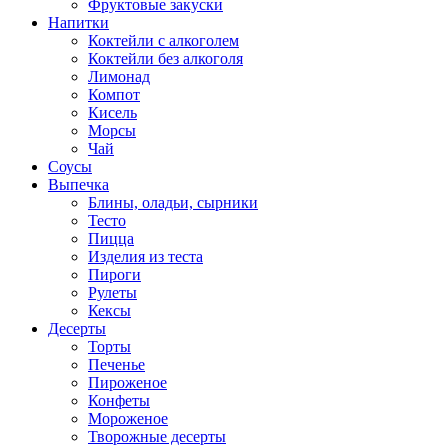
Фруктовые закуски
Напитки
Коктейли с алкоголем
Коктейли без алкоголя
Лимонад
Компот
Кисель
Морсы
Чай
Соусы
Выпечка
Блины, оладьи, сырники
Тесто
Пицца
Изделия из теста
Пироги
Рулеты
Кексы
Десерты
Торты
Печенье
Пироженое
Конфеты
Мороженое
Творожные десерты