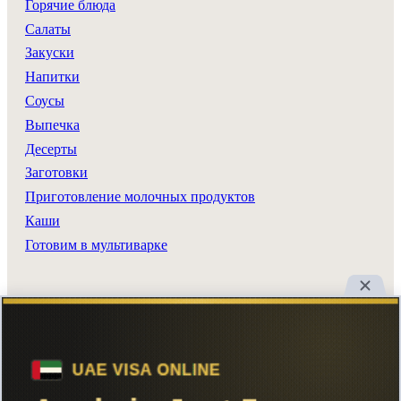
Горячие блюда
Салаты
Закуски
Напитки
Соусы
Выпечка
Десерты
Заготовки
Приготовление молочных продуктов
Каши
Готовим в мультиварке
Разделы сайта
Все рецепты
Главная
Поиск