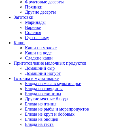
Фруктовые десерты
Пряники
Другие десерты
Заготовки
Маринады
Варенье
Соленья
Суп на зиму
Каши
Каши на молоке
Каши на воде
Сладкие каши
Приготовление молочных продуктов
Домашний сыр
Домашний йогурт
Готовим в мультиварке
Блюда из мяса в мультиварке
Блюда из говядины
Блюда из свинины
Другие мясные блюда
Блюда из птицы
Блюда из рыбы и морепродуктов
Блюда из круп и бобовых
Блюда из овощей
Блюда из теста