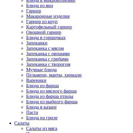
Блюда в микроволновке
Блюда из яиц
Гарнир
Макаронные изделия
Гарнир из круп
Картофельный гарнир
Овощной гарнир
Блюда в горшочках
Запеканки
Запеканка с мясом
Запеканка с овощами
Запеканка с грибами
Запеканка с творогом
Мучные блюда
Пельмени, манты, хинкали
Вареники
Блюда из фарша
Блюда из мясного фарша
Блюда из фарша птицы
Блюда из рыбного фарша
Блюда в казане
Паста
Блюда на гриле
Салаты
Салаты из мяса