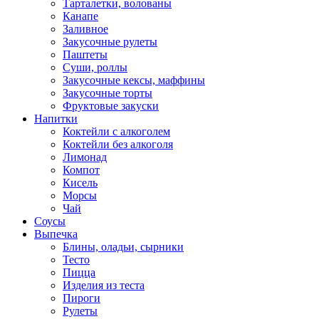
Тарталетки, волованы
Канапе
Заливное
Закусочные рулеты
Паштеты
Суши, роллы
Закусочные кексы, маффины
Закусочные торты
Фруктовые закуски
Напитки
Коктейли с алкоголем
Коктейли без алкоголя
Лимонад
Компот
Кисель
Морсы
Чай
Соусы
Выпечка
Блины, оладьи, сырники
Тесто
Пицца
Изделия из теста
Пироги
Рулеты