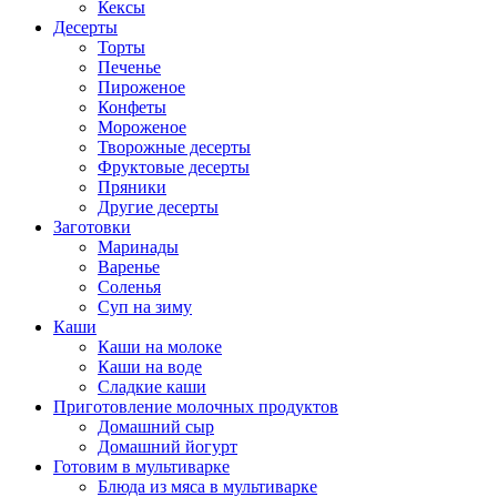
Кексы
Десерты
Торты
Печенье
Пироженое
Конфеты
Мороженое
Творожные десерты
Фруктовые десерты
Пряники
Другие десерты
Заготовки
Маринады
Варенье
Соленья
Суп на зиму
Каши
Каши на молоке
Каши на воде
Сладкие каши
Приготовление молочных продуктов
Домашний сыр
Домашний йогурт
Готовим в мультиварке
Блюда из мяса в мультиварке