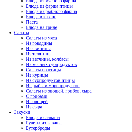
Блюда из мясного фарша
Блюда из фарша птицы
Блюда из рыбного фарша
Блюда в казане
Паста
Блюда на гриле
Салаты
Салаты из мяса
Из говядины
Из свинины
Из телятины
Из ветчины, колбасы
Из мясных субпродуктов
Салаты из птицы
Из курицы
Из субпродуктов птицы
Из рыбы и морепродуктов
Салаты из овощей, грибов, сыра
С грибами
Из овощей
Из сыра
Закуски
Блюда из лаваша
Рулеты из лаваша
Бутерброды