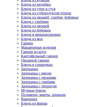
Блюда из курицы
Блюда из индейки
Блюда из утки и гуся
Блюда из субпродуктов птицы
Блюда из овощей, грибов, бобовых
Блюда с грибами
Блюда из овощей
Блюда из бобовых
Блюда в микроволновке
Блюда из яиц
Гарнир
Макаронные изделия
Гарнир из круп
Картофельный гарнир
Овощной гарнир
Блюда в горшочках
Запеканки
Запеканка с мясом
Запеканка с овощами
Запеканка с грибами
Запеканка с творогом
Мучные блюда
Пельмени, манты, хинкали
Вареники
Блюда из фарша