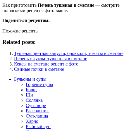
Как приготовить
Печень тушеная в сметане
— смотрите
пошаговый рецепт с фото выше.
Поделиться рецептом:
Похожие рецепты
Related posts:
Тушеная цветная капуста, брокколи, томаты в сметане
Печень с луком, тушенная в сметане
Кексы на сметане рецепт с фото
Свиные почки в сметане
Бульоны и супы
Горячие супы
Борщ
Щи
Солянка
Суп-пюре
Рассольник
Суп-лапша
Харчо
Рыбный суп