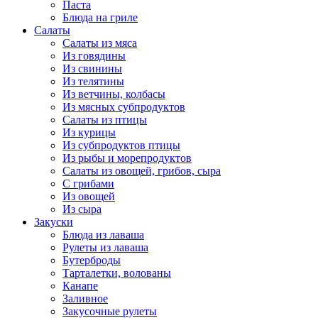
Паста
Блюда на гриле
Салаты
Салаты из мяса
Из говядины
Из свинины
Из телятины
Из ветчины, колбасы
Из мясных субпродуктов
Салаты из птицы
Из курицы
Из субпродуктов птицы
Из рыбы и морепродуктов
Салаты из овощей, грибов, сыра
С грибами
Из овощей
Из сыра
Закуски
Блюда из лаваша
Рулеты из лаваша
Бутерброды
Тарталетки, волованы
Канапе
Заливное
Закусочные рулеты