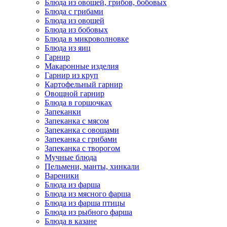
Блюда из овощей, грибов, бобовых
Блюда с грибами
Блюда из овощей
Блюда из бобовых
Блюда в микроволновке
Блюда из яиц
Гарнир
Макаронные изделия
Гарнир из круп
Картофельный гарнир
Овощной гарнир
Блюда в горшочках
Запеканки
Запеканка с мясом
Запеканка с овощами
Запеканка с грибами
Запеканка с творогом
Мучные блюда
Пельмени, манты, хинкали
Вареники
Блюда из фарша
Блюда из мясного фарша
Блюда из фарша птицы
Блюда из рыбного фарша
Блюда в казане