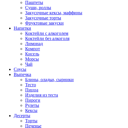
Паштеты
Суши, роллы
Закусочные кексы, маффины
Закусочные торты
Фруктовые закуски
Напитки
Коктейли с алкоголем
Коктейли без алкоголя
Лимонад
Компот
Кисель
Морсы
Чай
Соусы
Выпечка
Блины, оладьи, сырники
Тесто
Пицца
Изделия из теста
Пироги
Рулеты
Кексы
Десерты
Торты
Печенье