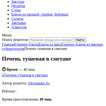
Закуски
Десерты
Супы
Блюда из овощей, грибов, бобовых
Салаты
Завтраки
Алкоголь
Меню
Поиск рецептов
Главная
Горячие блюда
Блюда из мяса
Горячие блюда из мясных
субпродуктов
Печень тушеная в сметане
Печень тушеная в сметане
⏱ Время
—
40 мин.
Автор рецепта:
Alexsandra As
Рейтинг:
Время приготовления:
40 мин.