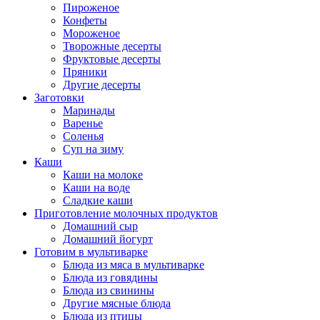
Пироженое
Конфеты
Мороженое
Творожные десерты
Фруктовые десерты
Пряники
Другие десерты
Заготовки
Маринады
Варенье
Соленья
Суп на зиму
Каши
Каши на молоке
Каши на воде
Сладкие каши
Приготовление молочных продуктов
Домашний сыр
Домашний йогурт
Готовим в мультиварке
Блюда из мяса в мультиварке
Блюда из говядины
Блюда из свинины
Другие мясные блюда
Блюда из птицы