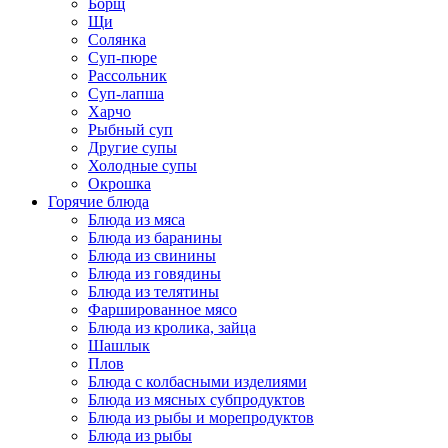
Борщ
Щи
Солянка
Суп-пюре
Рассольник
Суп-лапша
Харчо
Рыбный суп
Другие супы
Холодные супы
Окрошка
Горячие блюда
Блюда из мяса
Блюда из баранины
Блюда из свинины
Блюда из говядины
Блюда из телятины
Фаршированное мясо
Блюда из кролика, зайца
Шашлык
Плов
Блюда с колбасными изделиями
Блюда из мясных субпродуктов
Блюда из рыбы и морепродуктов
Блюда из рыбы