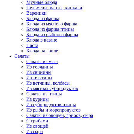
Мучные блюда
Пельмени, манты, хинкали
Вареники
Блюда из фарша
Блюда из мясного фарша
Блюда из фарша птицы
Блюда из рыбного фарша
Блюда в казане
Паста
Блюда на гриле
Салаты
Салаты из мяса
Из говядины
Из свинины
Из телятины
Из ветчины, колбасы
Из мясных субпродуктов
Салаты из птицы
Из курицы
Из субпродуктов птицы
Из рыбы и морепродуктов
Салаты из овощей, грибов, сыра
С грибами
Из овощей
Из сыра