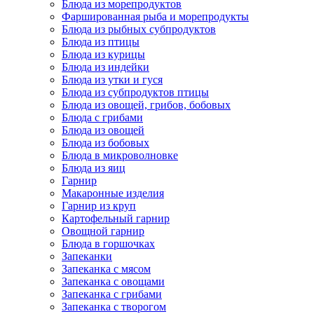
Блюда из морепродуктов
Фаршированная рыба и морепродукты
Блюда из рыбных субпродуктов
Блюда из птицы
Блюда из курицы
Блюда из индейки
Блюда из утки и гуся
Блюда из субпродуктов птицы
Блюда из овощей, грибов, бобовых
Блюда с грибами
Блюда из овощей
Блюда из бобовых
Блюда в микроволновке
Блюда из яиц
Гарнир
Макаронные изделия
Гарнир из круп
Картофельный гарнир
Овощной гарнир
Блюда в горшочках
Запеканки
Запеканка с мясом
Запеканка с овощами
Запеканка с грибами
Запеканка с творогом