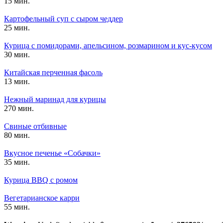
15 мин.
Картофельный суп с сыром чеддер
25 мин.
Курица с помидорами, апельсином, розмарином и кус-кусом
30 мин.
Китайская перченная фасоль
13 мин.
Нежный маринад для курицы
270 мин.
Свиные отбивные
80 мин.
Вкусное печенье «Собачки»
35 мин.
Курица BBQ с ромом
Вегетарианское карри
55 мин.