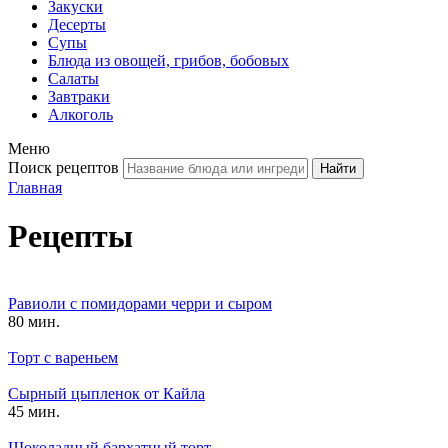
Закуски
Десерты
Супы
Блюда из овощей, грибов, бобовых
Салаты
Завтраки
Алкоголь
Меню
Поиск рецептов
Главная
Рецепты
Равиоли с помидорами черри и сыром
80 мин.
Торт с вареньем
Сырный цыпленок от Кайла
45 мин.
Шоколадный бархатный торт