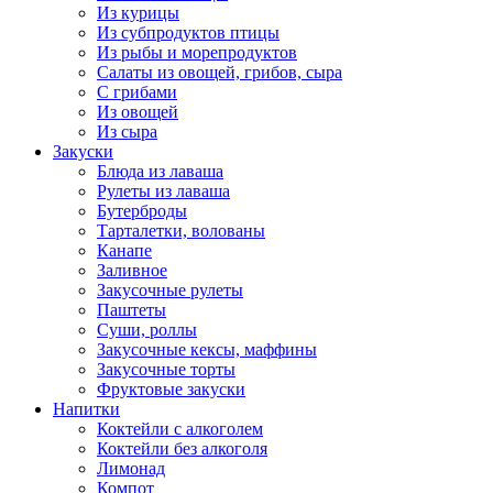
Из курицы
Из субпродуктов птицы
Из рыбы и морепродуктов
Салаты из овощей, грибов, сыра
С грибами
Из овощей
Из сыра
Закуски
Блюда из лаваша
Рулеты из лаваша
Бутерброды
Тарталетки, волованы
Канапе
Заливное
Закусочные рулеты
Паштеты
Суши, роллы
Закусочные кексы, маффины
Закусочные торты
Фруктовые закуски
Напитки
Коктейли с алкоголем
Коктейли без алкоголя
Лимонад
Компот