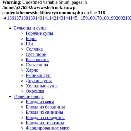
Warning
: Undefined variable $num_pages in
/home/p376592/www/shefcook.ru/wp-
content/themes/shef/library/common.php
on line
316
◄
136
137
138
139
140
141
142
143
144
145
...
150
160
170
180
190
200
210
Бульоны и супы
Горячие супы
Борщ
Щи
Солянка
Суп-пюре
Рассольник
Суп-лапша
Харчо
Рыбный суп
Другие супы
Холодные супы
Окрошка
Горячие блюда
Блюда из мяса
Блюда из баранины
Блюда из свинины
Блюда из говядины
Блюда из телятины
Фаршированное мясо