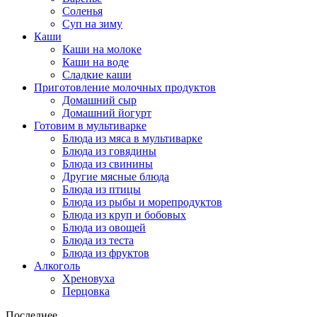
Соленья
Суп на зиму
Каши
Каши на молоке
Каши на воде
Сладкие каши
Приготовление молочных продуктов
Домашний сыр
Домашний йогурт
Готовим в мультиварке
Блюда из мяса в мультиварке
Блюда из говядины
Блюда из свинины
Другие мясные блюда
Блюда из птицы
Блюда из рыбы и морепродуктов
Блюда из круп и бобовых
Блюда из овощей
Блюда из теста
Блюда из фруктов
Алкоголь
Хреновуха
Перцовка
Последнее