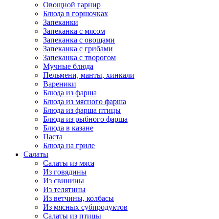
Овощной гарнир
Блюда в горшочках
Запеканки
Запеканка с мясом
Запеканка с овощами
Запеканка с грибами
Запеканка с творогом
Мучные блюда
Пельмени, манты, хинкали
Вареники
Блюда из фарша
Блюда из мясного фарша
Блюда из фарша птицы
Блюда из рыбного фарша
Блюда в казане
Паста
Блюда на гриле
Салаты
Салаты из мяса
Из говядины
Из свинины
Из телятины
Из ветчины, колбасы
Из мясных субпродуктов
Салаты из птицы