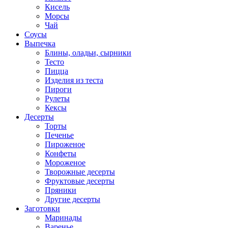
Кисель
Морсы
Чай
Соусы
Выпечка
Блины, оладьи, сырники
Тесто
Пицца
Изделия из теста
Пироги
Рулеты
Кексы
Десерты
Торты
Печенье
Пироженое
Конфеты
Мороженое
Творожные десерты
Фруктовые десерты
Пряники
Другие десерты
Заготовки
Маринады
Варенье