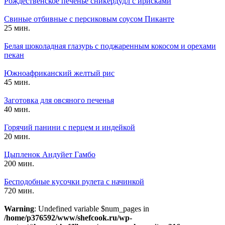
Рождественское печенье сникердудл с ирисками
Свиные отбивные с персиковым соусом Пиканте
25 мин.
Белая шоколадная глазурь с поджаренным кокосом и орехами
пекан
Южноафриканский желтый рис
45 мин.
Заготовка для овсяного печенья
40 мин.
Горячий панини с перцем и индейкой
20 мин.
Цыпленок Андуйет Гамбо
200 мин.
Бесподобные кусочки рулета с начинкой
720 мин.
Warning
: Undefined variable $num_pages in
/home/p376592/www/shefcook.ru/wp-