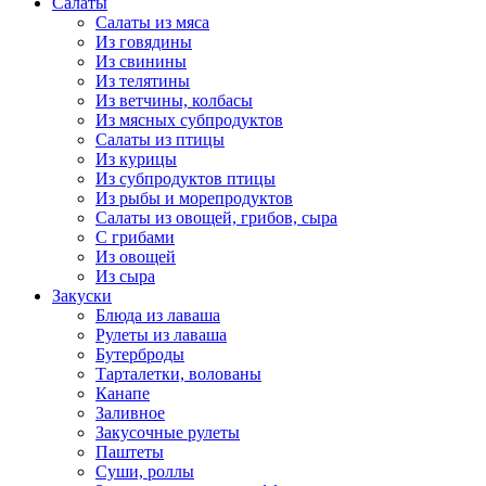
Салаты
Салаты из мяса
Из говядины
Из свинины
Из телятины
Из ветчины, колбасы
Из мясных субпродуктов
Салаты из птицы
Из курицы
Из субпродуктов птицы
Из рыбы и морепродуктов
Салаты из овощей, грибов, сыра
С грибами
Из овощей
Из сыра
Закуски
Блюда из лаваша
Рулеты из лаваша
Бутерброды
Тарталетки, волованы
Канапе
Заливное
Закусочные рулеты
Паштеты
Суши, роллы