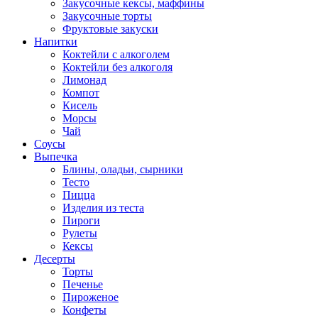
Закусочные кексы, маффины
Закусочные торты
Фруктовые закуски
Напитки
Коктейли с алкоголем
Коктейли без алкоголя
Лимонад
Компот
Кисель
Морсы
Чай
Соусы
Выпечка
Блины, оладьи, сырники
Тесто
Пицца
Изделия из теста
Пироги
Рулеты
Кексы
Десерты
Торты
Печенье
Пироженое
Конфеты