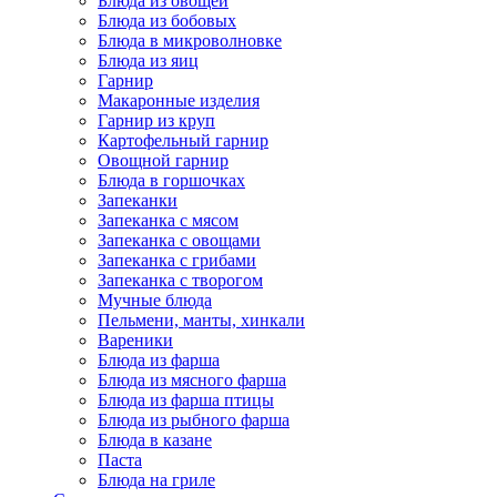
Блюда из овощей
Блюда из бобовых
Блюда в микроволновке
Блюда из яиц
Гарнир
Макаронные изделия
Гарнир из круп
Картофельный гарнир
Овощной гарнир
Блюда в горшочках
Запеканки
Запеканка с мясом
Запеканка с овощами
Запеканка с грибами
Запеканка с творогом
Мучные блюда
Пельмени, манты, хинкали
Вареники
Блюда из фарша
Блюда из мясного фарша
Блюда из фарша птицы
Блюда из рыбного фарша
Блюда в казане
Паста
Блюда на гриле