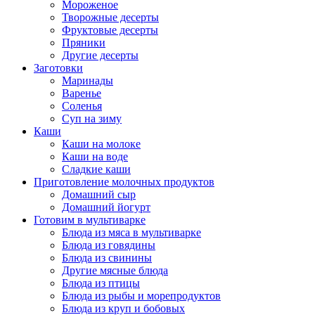
Мороженое
Творожные десерты
Фруктовые десерты
Пряники
Другие десерты
Заготовки
Маринады
Варенье
Соленья
Суп на зиму
Каши
Каши на молоке
Каши на воде
Сладкие каши
Приготовление молочных продуктов
Домашний сыр
Домашний йогурт
Готовим в мультиварке
Блюда из мяса в мультиварке
Блюда из говядины
Блюда из свинины
Другие мясные блюда
Блюда из птицы
Блюда из рыбы и морепродуктов
Блюда из круп и бобовых