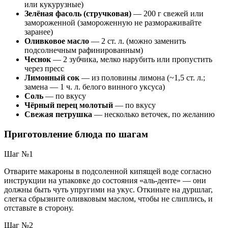
или кукурузные)
Зелёная фасоль (стручковая)
— 200 г свежей или
замороженной (замороженную не размораживайте
заранее)
Оливковое масло
— 2 ст. л. (можно заменить
подсолнечным рафинированным)
Чеснок
— 2 зубчика, мелко нарубить или пропустить
через пресс
Лимонный сок
— из половины лимона (~1,5 ст. л.;
замена — 1 ч. л. белого винного уксуса)
Соль
— по вкусу
Чёрный перец молотый
— по вкусу
Свежая петрушка
— несколько веточек, по желанию
Приготовление блюда по шагам
Шаг №1
Отварите макароны в подсоленной кипящей воде согласно
инструкции на упаковке до состояния «аль-денте» — они
должны быть чуть упругими на укус. Откиньте на дуршлаг,
слегка сбрызните оливковым маслом, чтобы не слиплись, и
отставьте в сторону.
Шаг №2