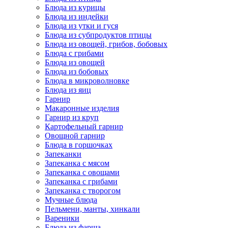
Блюда из курицы
Блюда из индейки
Блюда из утки и гуся
Блюда из субпродуктов птицы
Блюда из овощей, грибов, бобовых
Блюда с грибами
Блюда из овощей
Блюда из бобовых
Блюда в микроволновке
Блюда из яиц
Гарнир
Макаронные изделия
Гарнир из круп
Картофельный гарнир
Овощной гарнир
Блюда в горшочках
Запеканки
Запеканка с мясом
Запеканка с овощами
Запеканка с грибами
Запеканка с творогом
Мучные блюда
Пельмени, манты, хинкали
Вареники
Блюда из фарша