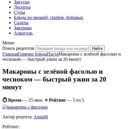
Закуски
Десерты
Супы
Блюда из овощей, грибов, бобовых
Салаты
Завтраки
Алкоголь
Меню
Поиск рецептов
Главная
Горячие блюда
Паста
Макароны с зелёной фасолью и
чесноком — быстрый ужин за 20 минут
Макароны с зелёной фасолью и
чесноком — быстрый ужин за 20
минут
⏱ Время
—
25 мин.
⭐ Рейтинг
— 5 из 5
Автор рецепта:
AnnaM
Рейтинг: