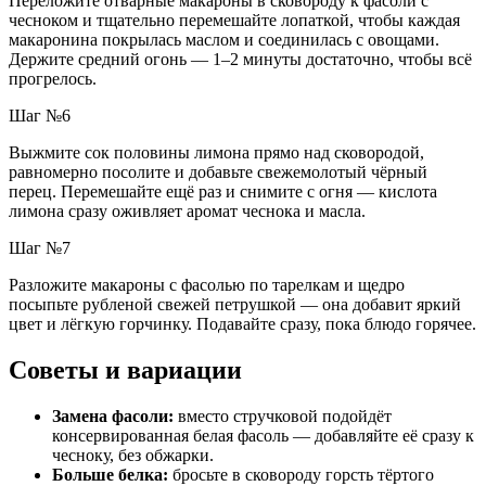
Переложите отварные макароны в сковороду к фасоли с
чесноком и тщательно перемешайте лопаткой, чтобы каждая
макаронина покрылась маслом и соединилась с овощами.
Держите средний огонь — 1–2 минуты достаточно, чтобы всё
прогрелось.
Шаг №6
Выжмите сок половины лимона прямо над сковородой,
равномерно посолите и добавьте свежемолотый чёрный
перец. Перемешайте ещё раз и снимите с огня — кислота
лимона сразу оживляет аромат чеснока и масла.
Шаг №7
Разложите макароны с фасолью по тарелкам и щедро
посыпьте рубленой свежей петрушкой — она добавит яркий
цвет и лёгкую горчинку. Подавайте сразу, пока блюдо горячее.
Советы и вариации
Замена фасоли:
вместо стручковой подойдёт
консервированная белая фасоль — добавляйте её сразу к
чесноку, без обжарки.
Больше белка:
бросьте в сковороду горсть тёртого