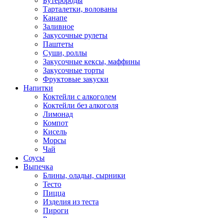
Бутерброды
Тарталетки, волованы
Канапе
Заливное
Закусочные рулеты
Паштеты
Суши, роллы
Закусочные кексы, маффины
Закусочные торты
Фруктовые закуски
Напитки
Коктейли с алкоголем
Коктейли без алкоголя
Лимонад
Компот
Кисель
Морсы
Чай
Соусы
Выпечка
Блины, оладьи, сырники
Тесто
Пицца
Изделия из теста
Пироги