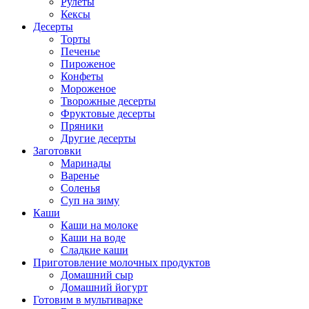
Рулеты
Кексы
Десерты
Торты
Печенье
Пироженое
Конфеты
Мороженое
Творожные десерты
Фруктовые десерты
Пряники
Другие десерты
Заготовки
Маринады
Варенье
Соленья
Суп на зиму
Каши
Каши на молоке
Каши на воде
Сладкие каши
Приготовление молочных продуктов
Домашний сыр
Домашний йогурт
Готовим в мультиварке