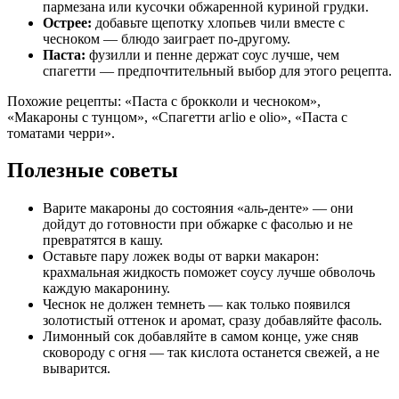
пармезана или кусочки обжаренной куриной грудки.
Острее:
добавьте щепотку хлопьев чили вместе с
чесноком — блюдо заиграет по-другому.
Паста:
фузилли и пенне держат соус лучше, чем
спагетти — предпочтительный выбор для этого рецепта.
Похожие рецепты: «Паста с брокколи и чесноком»,
«Макароны с тунцом», «Спагетти агlio e olio», «Паста с
томатами черри».
Полезные советы
Варите макароны до состояния «аль-денте» — они
дойдут до готовности при обжарке с фасолью и не
превратятся в кашу.
Оставьте пару ложек воды от варки макарон:
крахмальная жидкость поможет соусу лучше обволочь
каждую макаронину.
Чеснок не должен темнеть — как только появился
золотистый оттенок и аромат, сразу добавляйте фасоль.
Лимонный сок добавляйте в самом конце, уже сняв
сковороду с огня — так кислота останется свежей, а не
выварится.