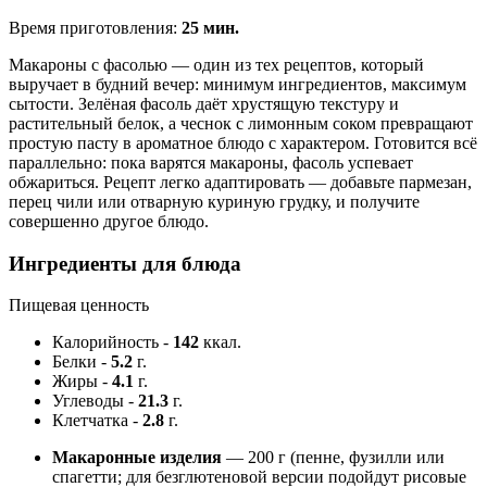
Время приготовления:
25 мин.
Макароны с фасолью — один из тех рецептов, который
выручает в будний вечер: минимум ингредиентов, максимум
сытости. Зелёная фасоль даёт хрустящую текстуру и
растительный белок, а чеснок с лимонным соком превращают
простую пасту в ароматное блюдо с характером. Готовится всё
параллельно: пока варятся макароны, фасоль успевает
обжариться. Рецепт легко адаптировать — добавьте пармезан,
перец чили или отварную куриную грудку, и получите
совершенно другое блюдо.
Ингредиенты для блюда
Пищевая ценность
Калорийность
-
142
ккал.
Белки
-
5.2
г.
Жиры
-
4.1
г.
Углеводы
-
21.3
г.
Клетчатка
-
2.8
г.
Макаронные изделия
— 200 г (пенне, фузилли или
спагетти; для безглютеновой версии подойдут рисовые