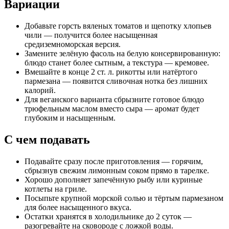
Вариации
Добавьте горсть вяленых томатов и щепотку хлопьев
чили — получится более насыщенная
средиземноморская версия.
Замените зелёную фасоль на белую консервированную:
блюдо станет более сытным, а текстура — кремовее.
Вмешайте в конце 2 ст. л. рикотты или натёртого
пармезана — появится сливочная нотка без лишних
калорий.
Для веганского варианта сбрызните готовое блюдо
трюфельным маслом вместо сыра — аромат будет
глубоким и насыщенным.
С чем подавать
Подавайте сразу после приготовления — горячим,
сбрызнув свежим лимонным соком прямо в тарелке.
Хорошо дополняет запечённую рыбу или куриные
котлеты на гриле.
Посыпьте крупной морской солью и тёртым пармезаном
для более насыщенного вкуса.
Остатки хранятся в холодильнике до 2 суток —
разогревайте на сковороде с ложкой воды.