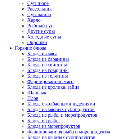
Суп-пюре
Рассольник
Суп-лапша
Харчо
Рыбный суп
Другие супы
Холодные супы
Окрошка
Горячие блюда
Блюда из мяса
Блюда из баранины
Блюда из свинины
Блюда из говядины
Блюда из телятины
Фаршированное мясо
Блюда из кролика, зайца
Шашлык
Плов
Блюда с колбасными изделиями
Блюда из мясных субпродуктов
Блюда из рыбы и морепродуктов
Блюда из рыбы
Блюда из морепродуктов
Фаршированная рыба и морепродукты
Блюда из рыбных субпродуктов