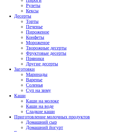
Пироги
Рулеты
Кексы
Десерты
Торты
Печенье
Пироженое
Конфеты
Мороженое
Творожные десерты
Фруктовые десерты
Пряники
Другие десерты
Заготовки
Маринады
Варенье
Соленья
Суп на зиму
Каши
Каши на молоке
Каши на воде
Сладкие каши
Приготовление молочных продуктов
Домашний сыр
Домашний йогурт