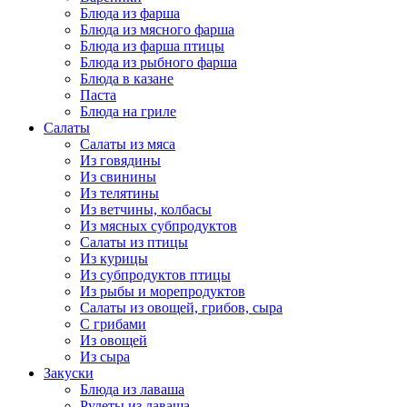
Блюда из фарша
Блюда из мясного фарша
Блюда из фарша птицы
Блюда из рыбного фарша
Блюда в казане
Паста
Блюда на гриле
Салаты
Салаты из мяса
Из говядины
Из свинины
Из телятины
Из ветчины, колбасы
Из мясных субпродуктов
Салаты из птицы
Из курицы
Из субпродуктов птицы
Из рыбы и морепродуктов
Салаты из овощей, грибов, сыра
С грибами
Из овощей
Из сыра
Закуски
Блюда из лаваша
Рулеты из лаваша