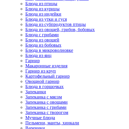
Блюда из птицы
Блюда из курицы
Блюда из индейки
Блюда из утки и гуся
Блюда из субпродуктов птицы
Блюда из овощей, грибов, бобовых
Блюда с грибами
Блюда из овощей
Блюда из бобовых
Блюда в микроволновке
Блюда из яиц
Гарнир
Макаронные изделия
Гарнир из круп
Картофельный гарнир
Овощной гарнир
Блюда в горшочках
Запеканки
Запеканка с мясом
Запеканка с овощами
Запеканка с грибами
Запеканка с творогом
Мучные блюда
Пельмени, манты, хинкали
Вареники