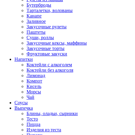
Бутерброды
Тарталетки, волованы
Канапе
Заливное
Закусочные рулеты
Паштеты
Суши, роллы
Закусочные кексы, маффины
Закусочные торты
Фруктовые закуски
Напитки
Коктейли с алкоголем
Коктейли без алкоголя
Лимонад
Компот
Кисель
Морсы
Чай
Соусы
Выпечка
Блины, оладьи, сырники
Тесто
Пицца
Изделия из теста