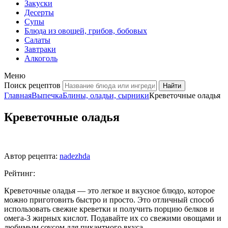
Закуски
Десерты
Супы
Блюда из овощей, грибов, бобовых
Салаты
Завтраки
Алкоголь
Меню
Поиск рецептов
Главная
Выпечка
Блины, оладьи, сырники
Креветочные оладья
Креветочные оладья
Автор рецепта:
nadezhda
Рейтинг:
Креветочные оладья — это легкое и вкусное блюдо, которое
можно приготовить быстро и просто. Это отличный способ
использовать свежие креветки и получить порцию белков и
омега-3 жирных кислот. Подавайте их со свежими овощами и
любимым соусом для пикантного вкуса.