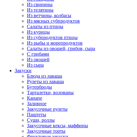
Из свинины
Из телятины
Из ветчины, колбасы
Из мясных субпродуктов
Салаты из птицы
Из курицы
Из субпродуктов птицы
Из рыбы и морепродуктов
Салаты из овощей, грибов, сыра
С грибами
Из овощей
Из сыра
Закуски
Блюда из лаваша
Рулеты из лаваша
Бутерброды
Тарталетки, волованы
Канапе
Заливное
Закусочные рулеты
Паштеты
Суши, роллы
Закусочные кексы, маффины
Закусочные торты
Фруктовые закуски