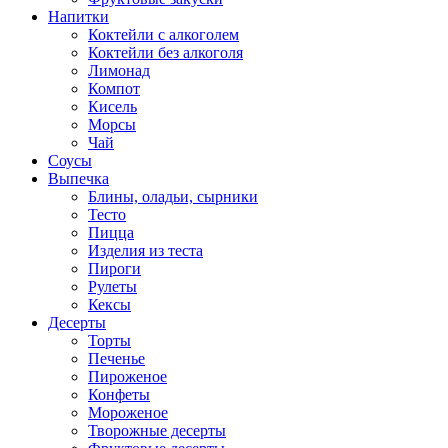
Напитки
Коктейли с алкоголем
Коктейли без алкоголя
Лимонад
Компот
Кисель
Морсы
Чай
Соусы
Выпечка
Блины, оладьи, сырники
Тесто
Пицца
Изделия из теста
Пироги
Рулеты
Кексы
Десерты
Торты
Печенье
Пироженое
Конфеты
Мороженое
Творожные десерты