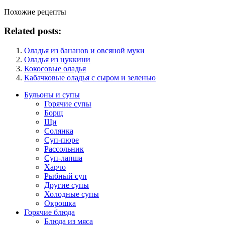
Похожие рецепты
Related posts:
Оладья из бананов и овсяной муки
Оладья из цуккини
Кокосовые оладья
Кабачковые оладья с сыром и зеленью
Бульоны и супы
Горячие супы
Борщ
Щи
Солянка
Суп-пюре
Рассольник
Суп-лапша
Харчо
Рыбный суп
Другие супы
Холодные супы
Окрошка
Горячие блюда
Блюда из мяса