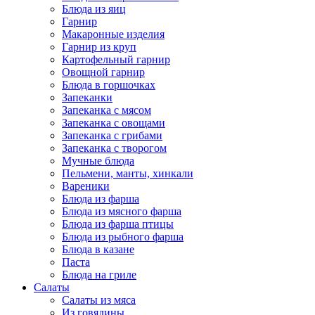
Блюда из яиц
Гарнир
Макаронные изделия
Гарнир из круп
Картофельный гарнир
Овощной гарнир
Блюда в горшочках
Запеканки
Запеканка с мясом
Запеканка с овощами
Запеканка с грибами
Запеканка с творогом
Мучные блюда
Пельмени, манты, хинкали
Вареники
Блюда из фарша
Блюда из мясного фарша
Блюда из фарша птицы
Блюда из рыбного фарша
Блюда в казане
Паста
Блюда на гриле
Салаты
Салаты из мяса
Из говядины