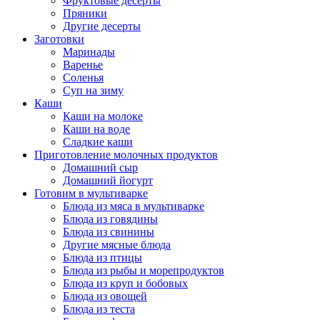
Фруктовые десерты
Пряники
Другие десерты
Заготовки
Маринады
Варенье
Соленья
Суп на зиму
Каши
Каши на молоке
Каши на воде
Сладкие каши
Приготовление молочных продуктов
Домашний сыр
Домашний йогурт
Готовим в мультиварке
Блюда из мяса в мультиварке
Блюда из говядины
Блюда из свинины
Другие мясные блюда
Блюда из птицы
Блюда из рыбы и морепродуктов
Блюда из круп и бобовых
Блюда из овощей
Блюда из теста