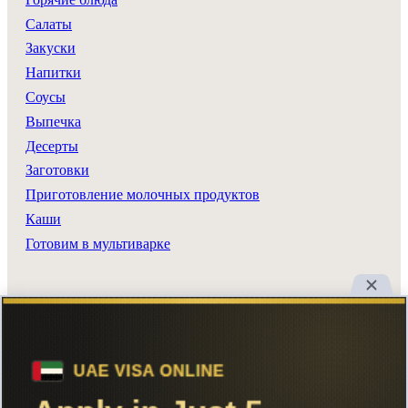
Салаты
Закуски
Напитки
Соусы
Выпечка
Десерты
Заготовки
Приготовление молочных продуктов
Каши
Готовим в мультиварке
Разделы сайта
Все рецепты
Главная
Поиск
Авторы