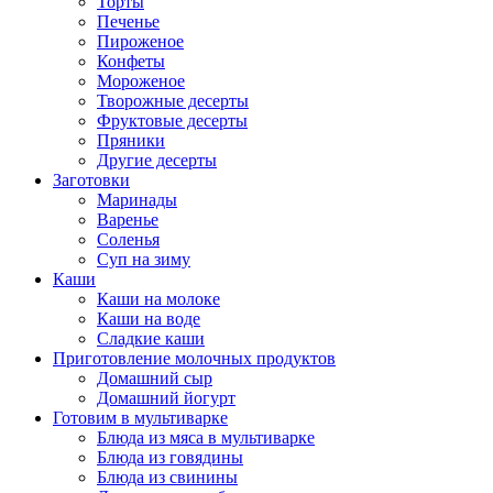
Торты
Печенье
Пироженое
Конфеты
Мороженое
Творожные десерты
Фруктовые десерты
Пряники
Другие десерты
Заготовки
Маринады
Варенье
Соленья
Суп на зиму
Каши
Каши на молоке
Каши на воде
Сладкие каши
Приготовление молочных продуктов
Домашний сыр
Домашний йогурт
Готовим в мультиварке
Блюда из мяса в мультиварке
Блюда из говядины
Блюда из свинины