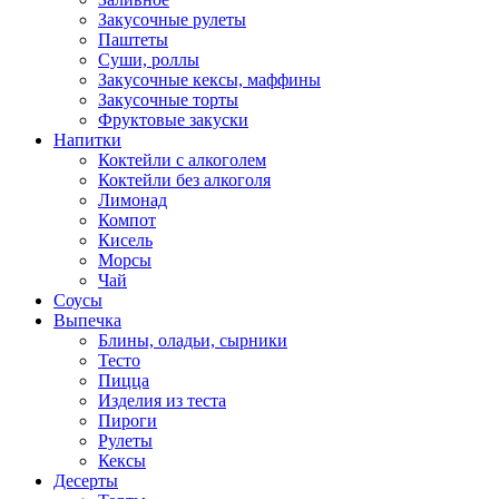
Закусочные рулеты
Паштеты
Суши, роллы
Закусочные кексы, маффины
Закусочные торты
Фруктовые закуски
Напитки
Коктейли с алкоголем
Коктейли без алкоголя
Лимонад
Компот
Кисель
Морсы
Чай
Соусы
Выпечка
Блины, оладьи, сырники
Тесто
Пицца
Изделия из теста
Пироги
Рулеты
Кексы
Десерты