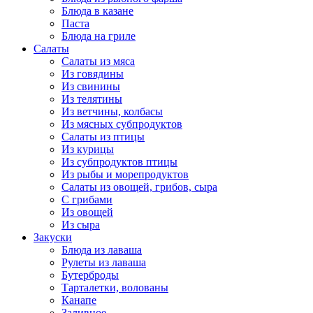
Блюда в казане
Паста
Блюда на гриле
Салаты
Салаты из мяса
Из говядины
Из свинины
Из телятины
Из ветчины, колбасы
Из мясных субпродуктов
Салаты из птицы
Из курицы
Из субпродуктов птицы
Из рыбы и морепродуктов
Салаты из овощей, грибов, сыра
С грибами
Из овощей
Из сыра
Закуски
Блюда из лаваша
Рулеты из лаваша
Бутерброды
Тарталетки, волованы
Канапе
Заливное