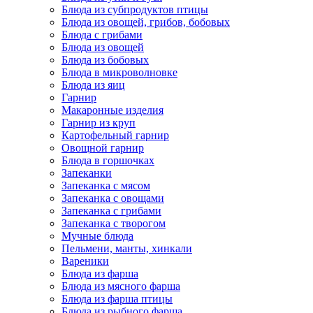
Блюда из субпродуктов птицы
Блюда из овощей, грибов, бобовых
Блюда с грибами
Блюда из овощей
Блюда из бобовых
Блюда в микроволновке
Блюда из яиц
Гарнир
Макаронные изделия
Гарнир из круп
Картофельный гарнир
Овощной гарнир
Блюда в горшочках
Запеканки
Запеканка с мясом
Запеканка с овощами
Запеканка с грибами
Запеканка с творогом
Мучные блюда
Пельмени, манты, хинкали
Вареники
Блюда из фарша
Блюда из мясного фарша
Блюда из фарша птицы
Блюда из рыбного фарша