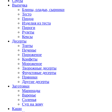
Соусы
Выпечка
Блины, оладьи, сырники
Тесто
Пицца
Изделия из теста
Пироги
Рулеты
Кексы
Десерты
Торты
Печенье
Пироженое
Конфеты
Мороженое
Творожные десерты
Фруктовые десерты
Пряники
Другие десерты
Заготовки
Маринады
Варенье
Соленья
Суп на зиму
Каши