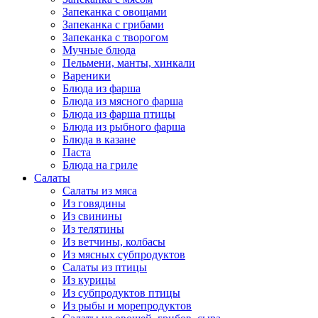
Запеканка с овощами
Запеканка с грибами
Запеканка с творогом
Мучные блюда
Пельмени, манты, хинкали
Вареники
Блюда из фарша
Блюда из мясного фарша
Блюда из фарша птицы
Блюда из рыбного фарша
Блюда в казане
Паста
Блюда на гриле
Салаты
Салаты из мяса
Из говядины
Из свинины
Из телятины
Из ветчины, колбасы
Из мясных субпродуктов
Салаты из птицы
Из курицы
Из субпродуктов птицы
Из рыбы и морепродуктов