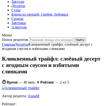
Закуски
Десерты
Супы
Блюда из овощей, грибов, бобовых
Салаты
Завтраки
Алкоголь
Меню
Поиск рецептов
Главная
Десерты
Клюквенный трайфл: слоёный десерт с
ягодным соусом и взбитыми сливками
Клюквенный трайфл: слоёный десерт
с ягодным соусом и взбитыми
сливками
⏱ Время
—
40 мин.
⭐ Рейтинг
— 2 из 5
Автор рецепта:
AnnaM
Рейтинг: