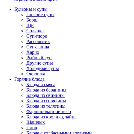
Бульоны и супы
Горячие супы
Борщ
Щи
Солянка
Суп-пюре
Рассольник
Суп-лапша
Харчо
Рыбный суп
Другие супы
Холодные супы
Окрошка
Горячие блюда
Блюда из мяса
Блюда из баранины
Блюда из свинины
Блюда из говядины
Блюда из телятины
Фаршированное мясо
Блюда из кролика, зайца
Шашлык
Плов
Блюда с колбасными изделиями