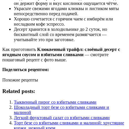
он держит форму и вкус кислинки ощущается чётче.
Украсьте свежими ягодами клюквы и листиком мяты
непосредственно перед подачей.
Хорошо сочетается с горячим чаем с имбирём или
несладким кофе эспрессо.
Десерт хранится в холодильнике до 2 суток, но
бисквитный слой со временем размягчается —
учитывайте это при заготовке.
Как приготовить
Клюквенный трайфл: слоёный десерт с
ягодным соусом и взбитыми сливками
— смотрите
пошаговый рецепт с фото выше.
Поделиться рецептом:
Похожие рецепты
Related posts:
Тыквенный пирог со взбитыми сливками
Шоколадный торт безе со взбитыми сливками и
малиной
Легкий фруктовый салат со взбитыми сливками
Торт безе со взбитыми сливками и малиной: хрустящие
коржи, нежный крем