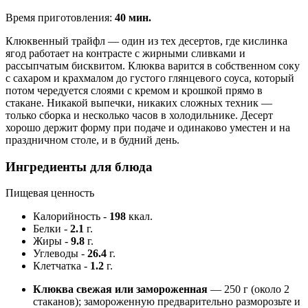
Время приготовления:
40 мин.
Клюквенный трайфл — один из тех десертов, где кислинка
ягод работает на контрасте с жирными сливками и
рассыпчатым бисквитом. Клюква варится в собственном соку
с сахаром и крахмалом до густого глянцевого соуса, который
потом чередуется слоями с кремом и крошкой прямо в
стакане. Никакой выпечки, никаких сложных техник —
только сборка и несколько часов в холодильнике. Десерт
хорошо держит форму при подаче и одинаково уместен и на
праздничном столе, и в будний день.
Ингредиенты для блюда
Пищевая ценность
Калорийность
-
198
ккал.
Белки
-
2.1
г.
Жиры
-
9.8
г.
Углеводы
-
26.4
г.
Клетчатка
-
1.2
г.
Клюква свежая или замороженная
— 250 г (около 2
стаканов); замороженную предварительно разморозьте и