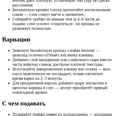
венчик дают плотную, устойчивую текстуру без риска
расслоения.
Бисквитную крошку слегка пропитайте апельсиновым
соком — слои станут мягче и ароматнее.
Собирайте трайфл не раньше чем за 4–6 часов до
подачи: слои успеют «схватиться», но крошка не
размокнет полностью.
Вариации
Замените бисквитную крошку слоями brownie —
шоколад отлично оттеняет кислинку клюквы.
Добавьте слой маскарпоне или сливочного сыра вместо
части взбитых сливок для более плотной текстуры.
Используйте замороженную клюкву вне сезона — вкус
соуса практически не пострадает, только увеличьте
время варки на 2–3 минуты.
Для праздничной версии добавьте цедру апельсина и
щепотку корицы в соус — десерт приобретёт пряный
новогодний аромат.
С чем подавать
Подавайте трайфл прямо из холодильника — холодным