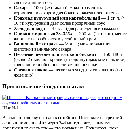
слейте лишний сок
Сахар
— 100 г (½ стакана); можно заменить
коричневым сахаром для более карамельного оттенка
Крахмал кукурузный или картофельный
— 1 ст. л. (≈
10 г); кукурузный даёт более прозрачный соус
Холодная вода
— 3 ст. л. (для разведения крахмала)
Сливки жирностью 33–35%
— 250 мл (1 стакан); менее
жирные не взобьются в устойчивый крем
Ванильный экстракт
— ½ ч. л.; можно заменить
щепоткой ванильного сахара
Песочное печенье или готовый бисквит
— 150–180 г
(около 2 стаканов крошки); подойдут дамские пальчики,
савоярди или обычное сливочное печенье
Свежая клюква
— несколько ягод для украшения (по
желанию)
Приготовление блюда по шагам
Шаг №1
Высыпьте клюкву и сахар в сотейник. Поставьте на средний
огонь и помешивайте: через 3–4 минуты ягоды начнут
лопаться и пускать сок — это нормально. Дождитесь, пока