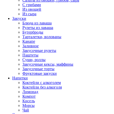
Салаты из овощей, грибов, сыра
С грибами
Из овощей
Из сыра
Закуски
Блюда из лаваша
Рулеты из лаваша
Бутерброды
Тарталетки, волованы
Канапе
Заливное
Закусочные рулеты
Паштеты
Суши, роллы
Закусочные кексы, маффины
Закусочные торты
Фруктовые закуски
Напитки
Коктейли с алкоголем
Коктейли без алкоголя
Лимонад
Компот
Кисель
Морсы
Чай