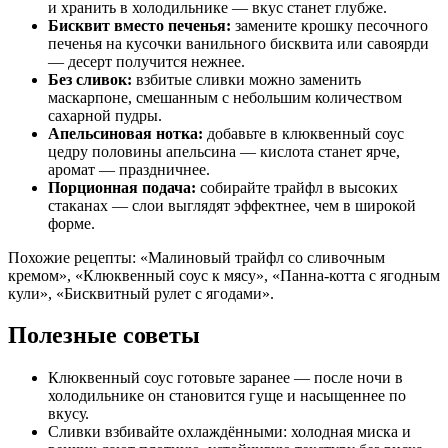
и хранить в холодильнике — вкус станет глубже.
Бисквит вместо печенья:
замените крошку песочного
печенья на кусочки ванильного бисквита или савоярди
— десерт получится нежнее.
Без сливок:
взбитые сливки можно заменить
маскарпоне, смешанным с небольшим количеством
сахарной пудры.
Апельсиновая нотка:
добавьте в клюквенный соус
цедру половины апельсина — кислота станет ярче,
аромат — праздничнее.
Порционная подача:
собирайте трайфл в высоких
стаканах — слои выглядят эффектнее, чем в широкой
форме.
Похожие рецепты: «Малиновый трайфл со сливочным
кремом», «Клюквенный соус к мясу», «Панна-котта с ягодным
кули», «Бисквитный рулет с ягодами».
Полезные советы
Клюквенный соус готовьте заранее — после ночи в
холодильнике он становится гуще и насыщеннее по
вкусу.
Сливки взбивайте охлаждёнными: холодная миска и