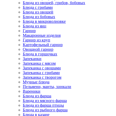
Блюда из овощей, грибов, бобовых
Блюда с грибами
Блюда из овощей
Блюда из бобовых
Блюда в микроволновке
Блюда из яиц
Гарнир
Макаронные изделия
Гарнир из круп
Картофельный гарнир
Овощной гарнир
Блюда в горшочках
Запеканки
Запеканка с мясом
Запеканка с овощами
Запеканка с грибами
Запеканка с творогом
Мучные блюда
Пельмени, манты, хинкали
Вареники
Блюда из фарша
Блюда из мясного фарша
Блюда из фарша птицы
Блюда из рыбного фарша
Блюда в казане