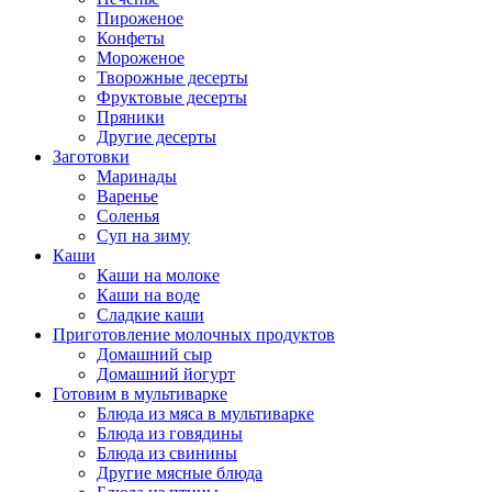
Пироженое
Конфеты
Мороженое
Творожные десерты
Фруктовые десерты
Пряники
Другие десерты
Заготовки
Маринады
Варенье
Соленья
Суп на зиму
Каши
Каши на молоке
Каши на воде
Сладкие каши
Приготовление молочных продуктов
Домашний сыр
Домашний йогурт
Готовим в мультиварке
Блюда из мяса в мультиварке
Блюда из говядины
Блюда из свинины
Другие мясные блюда