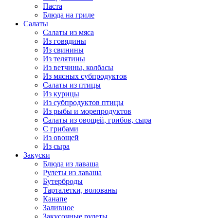
Паста
Блюда на гриле
Салаты
Салаты из мяса
Из говядины
Из свинины
Из телятины
Из ветчины, колбасы
Из мясных субпродуктов
Салаты из птицы
Из курицы
Из субпродуктов птицы
Из рыбы и морепродуктов
Салаты из овощей, грибов, сыра
С грибами
Из овощей
Из сыра
Закуски
Блюда из лаваша
Рулеты из лаваша
Бутерброды
Тарталетки, волованы
Канапе
Заливное
Закусочные рулеты