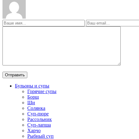
Бульоны и супы
Горячие супы
Борщ
Щи
Солянка
Суп-пюре
Рассольник
Суп-лапша
Харчо
Рыбный суп