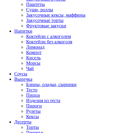
Паштеты
Суши, роллы
Закусочные кексы, маффины
Закусочные торты
Фруктовые закуски
Напитки
Коктейли с алкоголем
Коктейли без алкоголя
Лимонад
Компот
Кисель
Морсы
Чай
Соусы
Выпечка
Блины, оладьи, сырники
Тесто
Пицца
Изделия из теста
Пироги
Рулеты
Кексы
Десерты
Торты
Печенье