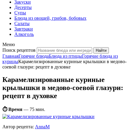
Закуски
Десерты
Супы
Блюда из овощей, грибов, бобовых
Салаты
Завтраки
Алкоголь
Меню
Поиск рецептов
Главная
Горячие блюда
Блюда из птицы
Горячие блюда из
курицы
Карамелизированные куриные крылышки в медово-
соевой глазури: рецепт в духовке
Карамелизированные куриные
крылышки в медово-соевой глазури:
рецепт в духовке
⏱ Время
—
75 мин.
Автор рецепта:
AnnaM