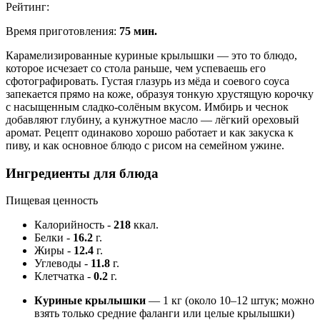
Рейтинг:
Время приготовления:
75 мин.
Карамелизированные куриные крылышки — это то блюдо,
которое исчезает со стола раньше, чем успеваешь его
сфотографировать. Густая глазурь из мёда и соевого соуса
запекается прямо на коже, образуя тонкую хрустящую корочку
с насыщенным сладко-солёным вкусом. Имбирь и чеснок
добавляют глубину, а кунжутное масло — лёгкий ореховый
аромат. Рецепт одинаково хорошо работает и как закуска к
пиву, и как основное блюдо с рисом на семейном ужине.
Ингредиенты для блюда
Пищевая ценность
Калорийность
-
218
ккал.
Белки
-
16.2
г.
Жиры
-
12.4
г.
Углеводы
-
11.8
г.
Клетчатка
-
0.2
г.
Куриные крылышки
— 1 кг (около 10–12 штук; можно
взять только средние фаланги или целые крылышки)