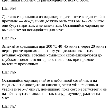
крылышки пропекутся равномернее со всех сторон.
Шаг №4
Достаньте крылышки из маринада и разложите в один слой на
противне — между ними должно быть хотя бы 1–2 см, иначе
они будут париться, а не запекаться. Оставшийся маринад не
выливайте: он понадобится для соуса.
Шаг №5
Запекайте крылышки при 200 °C 40–45 минут: через 20 минут
переверните щипцами — снизу уже должна появиться
румяная корочка. Готовые крылышки карамелизируются до
глубокого золотисто-янтарного цвета, сок при проколе
вытекает прозрачным.
Шаг №6
Оставшийся маринад влейте в небольшой сотейник и на
среднем огне доведите до кипения, затем убавьте огонь и
уваривайте 5–7 минут, помешивая, пока соус не загустеет и не
начнёт тянуться с ложки — так глазурь лучше держится на
мясе.
Шаг №7