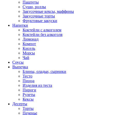
Паштеты
Суши, роллы
Закусочные кексы, маффины
Закусочные торты
Фруктовые закуски
Напитки
Коктейли с алкоголем
Коктейли без алкоголя
Лимонад
Компот
Кисель
Морсы
Чай
Соусы
Выпечка
Блины, оладьи, сырники
Тесто
Пицца
Изделия из теста
Пироги
Рулеты
Кексы
Десерты
Торты
Печенье