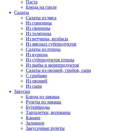
Паста
Блюда на гриле
Салаты
Салаты из мяса
Из говядины
Из свинины
Из телятины
Из ветчины, колбасы
Из мясных субпродуктов
Салаты из птицы
Из курицы
Из субпродуктов птицы
Из рыбы и морепродуктов
Салаты из овощей, грибов, сыра
С грибами
Из овощей
Из сыра
Закуски
Блюда из лаваша
Рулеты из лаваша
Бутерброды
Тарталетки, волованы
Канапе
Заливное
Закусочные рулеты