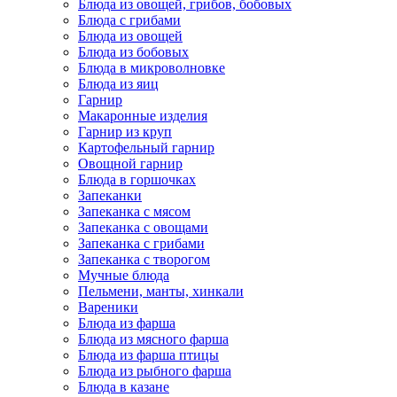
Блюда из овощей, грибов, бобовых
Блюда с грибами
Блюда из овощей
Блюда из бобовых
Блюда в микроволновке
Блюда из яиц
Гарнир
Макаронные изделия
Гарнир из круп
Картофельный гарнир
Овощной гарнир
Блюда в горшочках
Запеканки
Запеканка с мясом
Запеканка с овощами
Запеканка с грибами
Запеканка с творогом
Мучные блюда
Пельмени, манты, хинкали
Вареники
Блюда из фарша
Блюда из мясного фарша
Блюда из фарша птицы
Блюда из рыбного фарша
Блюда в казане