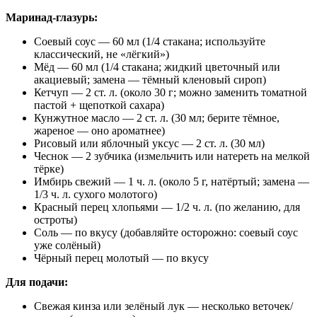
Маринад-глазурь:
Соевый соус — 60 мл (1/4 стакана; используйте
классический, не «лёгкий»)
Мёд — 60 мл (1/4 стакана; жидкий цветочный или
акациевый; замена — тёмный кленовый сироп)
Кетчуп — 2 ст. л. (около 30 г; можно заменить томатной
пастой + щепоткой сахара)
Кунжутное масло — 2 ст. л. (30 мл; берите тёмное,
жареное — оно ароматнее)
Рисовый или яблочный уксус — 2 ст. л. (30 мл)
Чеснок — 2 зубчика (измельчить или натереть на мелкой
тёрке)
Имбирь свежий — 1 ч. л. (около 5 г, натёртый; замена —
1/3 ч. л. сухого молотого)
Красный перец хлопьями — 1/2 ч. л. (по желанию, для
остроты)
Соль — по вкусу (добавляйте осторожно: соевый соус
уже солёный)
Чёрный перец молотый — по вкусу
Для подачи:
Свежая кинза или зелёный лук — несколько веточек/