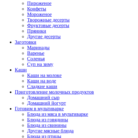
Пироженое
Конфеты
Мороженое
Творожные десерты
Фруктовые десерты
Пряники
Другие десерты
Заготовки
Маринады
Варенье
Соленья
Суп на зиму
Каши
Каши на молоке
Каши на воде
Сладкие каши
Приготовление молочных продуктов
Домашний сыр
Домашний йогурт
Готовим в мультиварке
Блюда из мяса в мультиварке
Блюда из говядины
Блюда из свинины
Другие мясные блюда
Блюда из птицы