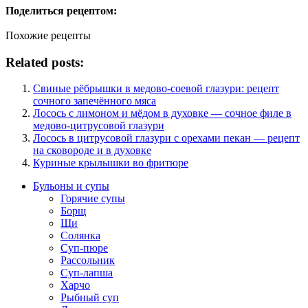
Поделиться рецептом:
Похожие рецепты
Related posts:
Свиные рёбрышки в медово-соевой глазури: рецепт
сочного запечённого мяса
Лосось с лимоном и мёдом в духовке — сочное филе в
медово-цитрусовой глазури
Лосось в цитрусовой глазури с орехами пекан — рецепт
на сковороде и в духовке
Куриные крылышки во фритюре
Бульоны и супы
Горячие супы
Борщ
Щи
Солянка
Суп-пюре
Рассольник
Суп-лапша
Харчо
Рыбный суп