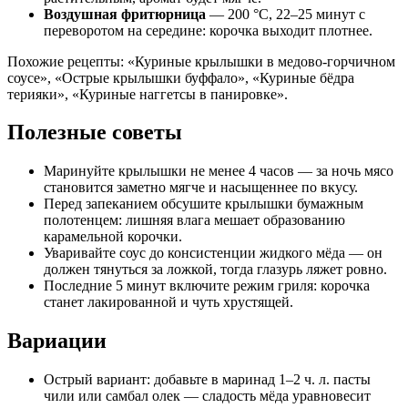
Воздушная фритюрница
— 200 °C, 22–25 минут с
переворотом на середине: корочка выходит плотнее.
Похожие рецепты: «Куриные крылышки в медово-горчичном
соусе», «Острые крылышки буффало», «Куриные бёдра
терияки», «Куриные наггетсы в панировке».
Полезные советы
Маринуйте крылышки не менее 4 часов — за ночь мясо
становится заметно мягче и насыщеннее по вкусу.
Перед запеканием обсушите крылышки бумажным
полотенцем: лишняя влага мешает образованию
карамельной корочки.
Уваривайте соус до консистенции жидкого мёда — он
должен тянуться за ложкой, тогда глазурь ляжет ровно.
Последние 5 минут включите режим гриля: корочка
станет лакированной и чуть хрустящей.
Вариации
Острый вариант: добавьте в маринад 1–2 ч. л. пасты
чили или самбал олек — сладость мёда уравновесит