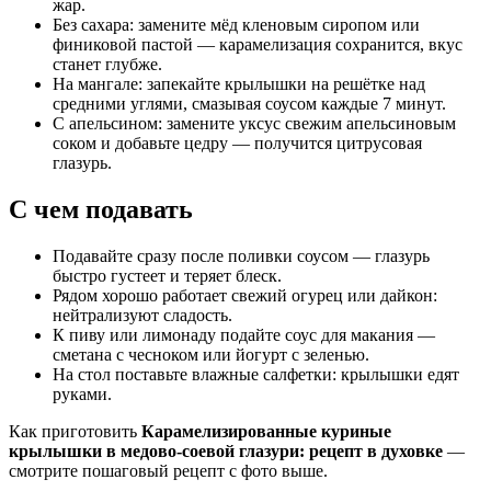
жар.
Без сахара: замените мёд кленовым сиропом или
финиковой пастой — карамелизация сохранится, вкус
станет глубже.
На мангале: запекайте крылышки на решётке над
средними углями, смазывая соусом каждые 7 минут.
С апельсином: замените уксус свежим апельсиновым
соком и добавьте цедру — получится цитрусовая
глазурь.
С чем подавать
Подавайте сразу после поливки соусом — глазурь
быстро густеет и теряет блеск.
Рядом хорошо работает свежий огурец или дайкон:
нейтрализуют сладость.
К пиву или лимонаду подайте соус для макания —
сметана с чесноком или йогурт с зеленью.
На стол поставьте влажные салфетки: крылышки едят
руками.
Как приготовить
Карамелизированные куриные
крылышки в медово-соевой глазури: рецепт в духовке
—
смотрите пошаговый рецепт с фото выше.