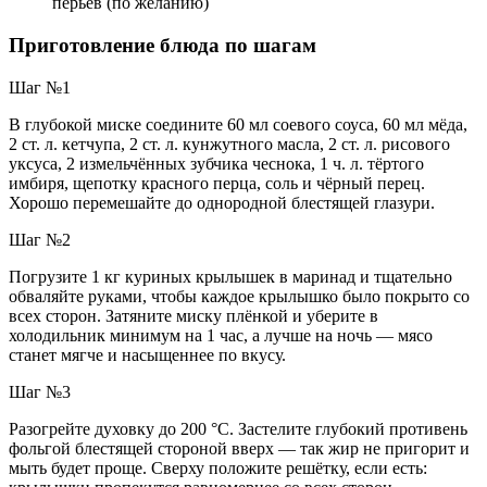
перьев (по желанию)
Приготовление блюда по шагам
Шаг №1
В глубокой миске соедините 60 мл соевого соуса, 60 мл мёда,
2 ст. л. кетчупа, 2 ст. л. кунжутного масла, 2 ст. л. рисового
уксуса, 2 измельчённых зубчика чеснока, 1 ч. л. тёртого
имбиря, щепотку красного перца, соль и чёрный перец.
Хорошо перемешайте до однородной блестящей глазури.
Шаг №2
Погрузите 1 кг куриных крылышек в маринад и тщательно
обваляйте руками, чтобы каждое крылышко было покрыто со
всех сторон. Затяните миску плёнкой и уберите в
холодильник минимум на 1 час, а лучше на ночь — мясо
станет мягче и насыщеннее по вкусу.
Шаг №3
Разогрейте духовку до 200 °C. Застелите глубокий противень
фольгой блестящей стороной вверх — так жир не пригорит и
мыть будет проще. Сверху положите решётку, если есть: