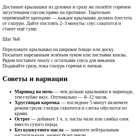
Достаньте крылышки из духовки и сразу же полейте горячим
загустевшим соусом прямо на противне. Тщательно
перемешайте щипцами — каждое крылышко должно блестеть
от глазури. Дайте постоять 2–3 минуты: соус схватится и
станет ещё гуще.
Шаг №8
Переложите крылышки на широкое блюдо или доску.
Посыпьте нарезанным зелёным луком или листьями кинзы.
Рядом поставьте пиалу с остатками соуса для макания.
Подавайте сразу, пока глазурь горячая и липкая.
Советы и вариации
Маринад на ночь
— чем дольше крылышки в маринаде,
тем глубже вкус. Оптимально — 8–12 часов.
Хрустящая корочка
— последние 5 минут включите
режим гриля: глазурь схватится и слегка обуглится по
краям.
Острее
— добавьте 1 ч. л. пасты чили или самбал олек
вместо сухого перца.
Без кунжутного масла
— замените нейтральным
растительным, аромат будет мягче.