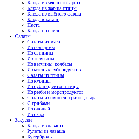
Блюда из мясного фарша
Блюда из фарша птицы
Блюда из рыбного фарша
Блюда в казане
Паста
Блюда на гриле
Салаты
Салаты из мяса
Из говядины
Из свинины
Из телятины
Из ветчины, колбасы
Из мясных субпродуктов
Салаты из птицы
Из курицы
Из субпродуктов птицы
Из рыбы и морепродуктов
Салаты из овощей, грибов, сыра
С грибами
Из овощей
Из сыра
Закуски
Блюда из лаваша
Рулеты из лаваша
Бутерброды