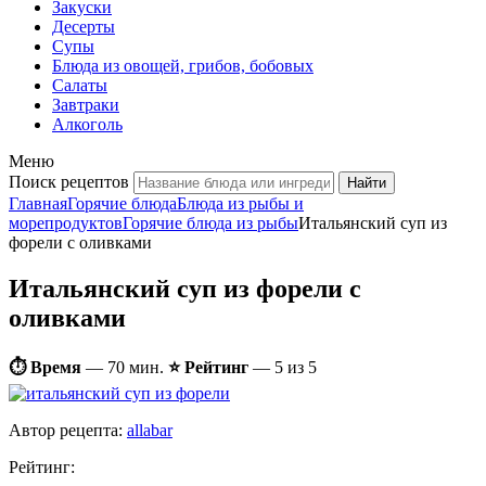
Закуски
Десерты
Супы
Блюда из овощей, грибов, бобовых
Салаты
Завтраки
Алкоголь
Меню
Поиск рецептов
Главная
Горячие блюда
Блюда из рыбы и
морепродуктов
Горячие блюда из рыбы
Итальянский суп из
форели с оливками
Итальянский суп из форели с
оливками
⏱ Время
—
70 мин.
⭐ Рейтинг
— 5 из 5
Автор рецепта:
allabar
Рейтинг: