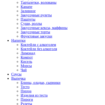
Тарталетки, волованы
Канапе
Заливное
Закусочные рулеты
Паштеты
Суши, роллы
Закусочные кексы, маффины
Закусочные торты
Фруктовые закуски
Напитки
Коктейли с алкоголем
Коктейли без алкоголя
Лимонад
Компот
Кисель
Морсы
Чай
Соусы
Выпечка
Блины, оладьи, сырники
Тесто
Пицца
Изделия из теста
Пироги
Рулеты