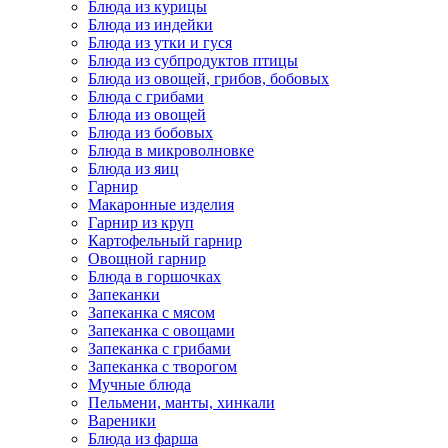
Блюда из курицы
Блюда из индейки
Блюда из утки и гуся
Блюда из субпродуктов птицы
Блюда из овощей, грибов, бобовых
Блюда с грибами
Блюда из овощей
Блюда из бобовых
Блюда в микроволновке
Блюда из яиц
Гарнир
Макаронные изделия
Гарнир из круп
Картофельный гарнир
Овощной гарнир
Блюда в горшочках
Запеканки
Запеканка с мясом
Запеканка с овощами
Запеканка с грибами
Запеканка с творогом
Мучные блюда
Пельмени, манты, хинкали
Вареники
Блюда из фарша