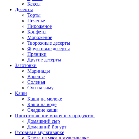
Кексы
Десерты
Торты
Печенье
Пироженое
Конфеты
Мороженое
Творожные десерты
Фруктовые десерты
Пряники
Другие десерты
Заготовки
Маринады
Варенье
Соленья
Суп на зиму
Каши
Каши на молоке
Каши на воде
Сладкие каши
Приготовление молочных продуктов
Домашний сыр
Домашний йогурт
Готовим в мультиварке
Блюда из мяса в мультиварке