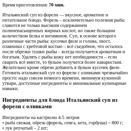
Время приготовления:
70 мин.
Итальянский суп из форели — вкусное, ароматное и
питательное блюдо. Форель – исключительно полезная рыба:
славится не только высоким содержанием
полиненасыщенных жирных кислот, но также большим
количеством белка и витаминов. Суп, в основе которого
различные части рыбы: кусочки филе и голова, хвост,
плавники с хребтовой костью – всё съедобное, что осталось
после обрезки тушки рыбы – всегда получается ароматным и
богатым. Удалять с рыбы кожу нет необходимости – если
сварить всё вместе, то бульон получится более наваристым.
Желательно кроме обрези добавить в бульон кусочек филе.
Готовить итальянский суп из форели с оливками чрезвычайно
просто: надо совсем немного времени, минимум кухонной
утвари, доступные ингредиенты и минимальные кулинарные
навыки.
Ингредиенты для блюда Итальянский суп из
форели с оливками
Ингредиенты на кастрюлю 4-5 литров
• рыба свежая, обрезь (форель, семга, кета, горбуша) ~ 800 г;
• лук репчатый – 2 шт;