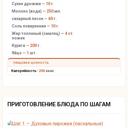
Сухие дрожжи —
10
г.
Молоко (вода) —
250
мл.
сахарный песок —
60
г.
Соль поваренная —
10
г.
Жир топленый (смалец) —
4
ст.
ложек
Курага —
200
г.
Яйцо —
1
шт.
ПИЩЕВАЯ ЦЕННОСТЬ
Калорийность
-
200
ккал.
ПРИГОТОВЛЕНИЕ БЛЮДА ПО ШАГАМ