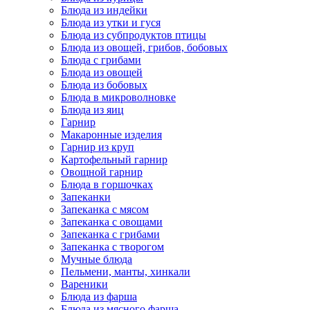
Блюда из индейки
Блюда из утки и гуся
Блюда из субпродуктов птицы
Блюда из овощей, грибов, бобовых
Блюда с грибами
Блюда из овощей
Блюда из бобовых
Блюда в микроволновке
Блюда из яиц
Гарнир
Макаронные изделия
Гарнир из круп
Картофельный гарнир
Овощной гарнир
Блюда в горшочках
Запеканки
Запеканка с мясом
Запеканка с овощами
Запеканка с грибами
Запеканка с творогом
Мучные блюда
Пельмени, манты, хинкали
Вареники
Блюда из фарша
Блюда из мясного фарша