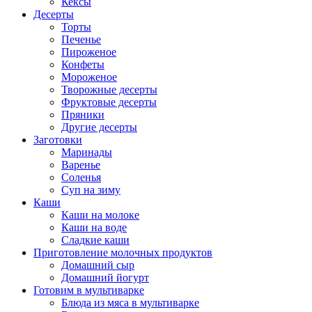
Кексы
Десерты
Торты
Печенье
Пироженое
Конфеты
Мороженое
Творожные десерты
Фруктовые десерты
Пряники
Другие десерты
Заготовки
Маринады
Варенье
Соленья
Суп на зиму
Каши
Каши на молоке
Каши на воде
Сладкие каши
Приготовление молочных продуктов
Домашний сыр
Домашний йогурт
Готовим в мультиварке
Блюда из мяса в мультиварке