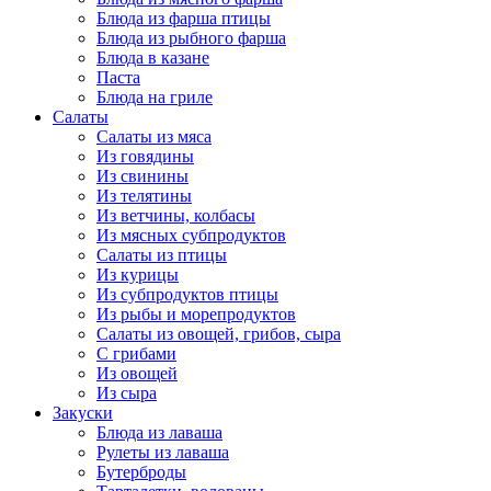
Блюда из фарша птицы
Блюда из рыбного фарша
Блюда в казане
Паста
Блюда на гриле
Салаты
Салаты из мяса
Из говядины
Из свинины
Из телятины
Из ветчины, колбасы
Из мясных субпродуктов
Салаты из птицы
Из курицы
Из субпродуктов птицы
Из рыбы и морепродуктов
Салаты из овощей, грибов, сыра
С грибами
Из овощей
Из сыра
Закуски
Блюда из лаваша
Рулеты из лаваша
Бутерброды