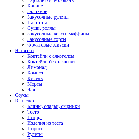
Тарталетки, волованы
Канапе
Заливное
Закусочные рулеты
Паштеты
Суши, роллы
Закусочные кексы, маффины
Закусочные торты
Фруктовые закуски
Напитки
Коктейли с алкоголем
Коктейли без алкоголя
Лимонад
Компот
Кисель
Морсы
Чай
Соусы
Выпечка
Блины, оладьи, сырники
Тесто
Пицца
Изделия из теста
Пироги
Рулеты