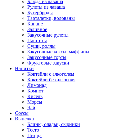
Блюда из лаваша
Рулеты из лаваша
Бутерброды
Тарталетки, волованы
Канапе
Заливное
Закусочные рулеты
Паштеты
Суши, роллы
Закусочные кексы, маффины
Закусочные торты
Фруктовые закуски
Напитки
Коктейли с алкоголем
Коктейли без алкоголя
Лимонад
Компот
Кисель
Морсы
Чай
Соусы
Выпечка
Блины, оладьи, сырники
Тесто
Пицца