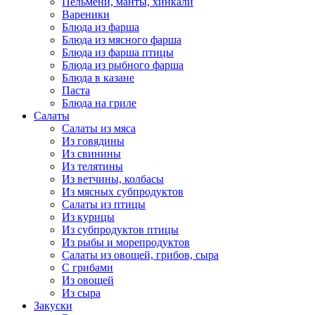
Пельмени, манты, хинкали
Вареники
Блюда из фарша
Блюда из мясного фарша
Блюда из фарша птицы
Блюда из рыбного фарша
Блюда в казане
Паста
Блюда на гриле
Салаты
Салаты из мяса
Из говядины
Из свинины
Из телятины
Из ветчины, колбасы
Из мясных субпродуктов
Салаты из птицы
Из курицы
Из субпродуктов птицы
Из рыбы и морепродуктов
Салаты из овощей, грибов, сыра
С грибами
Из овощей
Из сыра
Закуски