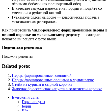
чёрными бобами как полноценный обед.
В качестве закуски нарежьте на порции и подайте со
сметаной и рубленой кинзой.
Гуакамоле рядом на доске — классическая подача в
мексиканских ресторанах.
Как приготовить
Чили-релленос: фаршированные перцы в
яичной корочке по мексиканскому рецепту
— смотрите
пошаговый рецепт с фото выше.
Поделиться рецептом:
Похожие рецепты
Related posts:
Перцы фаршированные говядиной
Перцы фаршированные овощами в мультиварке
Стейк из курицы в сырной корочке
Жареная брюссельская капуста в золотистой корочке
Бульоны и супы
Горячие супы
Борщ
Щи