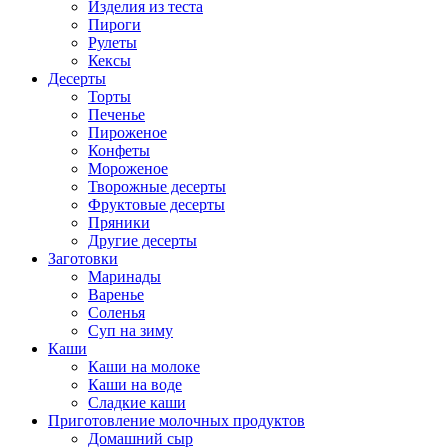
Изделия из теста
Пироги
Рулеты
Кексы
Десерты
Торты
Печенье
Пироженое
Конфеты
Мороженое
Творожные десерты
Фруктовые десерты
Пряники
Другие десерты
Заготовки
Маринады
Варенье
Соленья
Суп на зиму
Каши
Каши на молоке
Каши на воде
Сладкие каши
Приготовление молочных продуктов
Домашний сыр