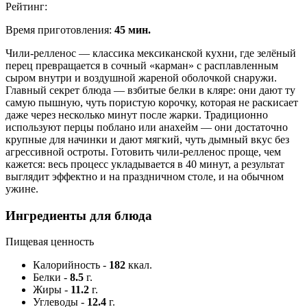
Рейтинг:
Время приготовления:
45 мин.
Чили-релленос — классика мексиканской кухни, где зелёный
перец превращается в сочный «карман» с расплавленным
сыром внутри и воздушной жареной оболочкой снаружи.
Главный секрет блюда — взбитые белки в кляре: они дают ту
самую пышную, чуть пористую корочку, которая не раскисает
даже через несколько минут после жарки. Традиционно
используют перцы поблано или анахейм — они достаточно
крупные для начинки и дают мягкий, чуть дымный вкус без
агрессивной остроты. Готовить чили-релленос проще, чем
кажется: весь процесс укладывается в 40 минут, а результат
выглядит эффектно и на праздничном столе, и на обычном
ужине.
Ингредиенты для блюда
Пищевая ценность
Калорийность
-
182
ккал.
Белки
-
8.5
г.
Жиры
-
11.2
г.
Углеводы
-
12.4
г.