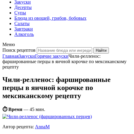
Закуски
Десерты
Супы
Блюда из овощей, грибов, бобовых
Салаты
Завтраки
Алкоголь
Меню
Поиск рецептов
Главная
Закуски
Горячие закуски
Чили-релленос:
фаршированные перцы в яичной корочке по мексиканскому
рецепту
Чили-релленос: фаршированные
перцы в яичной корочке по
мексиканскому рецепту
⏱ Время
—
45 мин.
Автор рецепта:
AnnaM