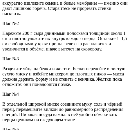
аккуратно извлеките семена и белые мембраны — именно они
дают лишнюю горечь. Старайтесь не прорезать стенки
насквозь.
Шаг №2
Нарежьте 200 г сыра длинными полосками толщиной около 1
см и плотно уложите их внутрь каждого перца. Оставьте 1–1,5
см свободными у края: при нагреве сыр расплавится и
увеличится в объёме, иначе вытечет на сковороду.
Шаг №3
Разделите яйца на белки и желтки. Белки перелейте в чистую
сухую миску и взбейте миксером до плотных пиков — масса
должна держать форму и не стекать с венчика. Желтки пока
отложите: они понадобятся позже.
Шаг №4
В отдельной широкой миске соедините муку, соль и чёрный
перец, перемешайте вилкой до равномерного распределения
специй. Широкая посуда важна: в неё удобно обмакивать
перцы целиком на следующем этапе.
Шаг №5