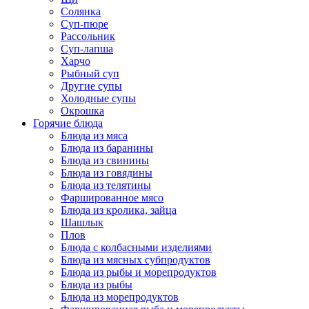
Солянка
Суп-пюре
Рассольник
Суп-лапша
Харчо
Рыбный суп
Другие супы
Холодные супы
Окрошка
Горячие блюда
Блюда из мяса
Блюда из баранины
Блюда из свинины
Блюда из говядины
Блюда из телятины
Фаршированное мясо
Блюда из кролика, зайца
Шашлык
Плов
Блюда с колбасными изделиями
Блюда из мясных субпродуктов
Блюда из рыбы и морепродуктов
Блюда из рыбы
Блюда из морепродуктов