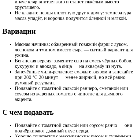
иначе кляр впитает жир и станет тяжёлым вместо
хрустящего.
Не кладите перцы вплотную друг к другу: температура
масла упадёт, и корочка получится бледной и мягкой.
Вариации
Мясная начинка: обжаренный говяжий фарш с луком,
чесноком и тмином вместо сыра — сытный вариант для
ужина.
Веганская версия: замените сыр на смесь чёрных бобов,
кукурузы и авокадо, а яйца — на аквафабу из нута.
Запечённые чили-релленос: смажьте кляром и запекайте
при 200 °C 20 минут — менее жирный, но всё равно
румяный результат.
Подавайте с томатной сальсой ранчеро, сметаной или
соусом из жареных томатов с чипотле для дымного
акцента.
С чем подавать
Подавайте с томатной сальсой или соусом ранчо — они
подчёркивают дымный вкус перца.
Хорошо сочетается с мексиканским рисом и тушёными