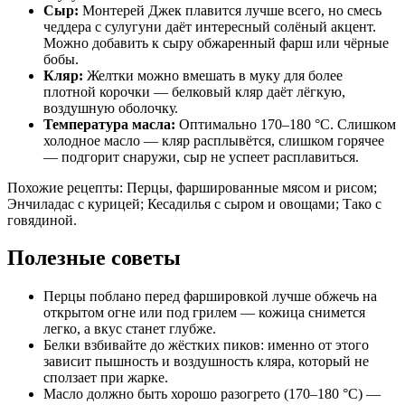
Сыр:
Монтерей Джек плавится лучше всего, но смесь
чеддера с сулугуни даёт интересный солёный акцент.
Можно добавить к сыру обжаренный фарш или чёрные
бобы.
Кляр:
Желтки можно вмешать в муку для более
плотной корочки — белковый кляр даёт лёгкую,
воздушную оболочку.
Температура масла:
Оптимально 170–180 °C. Слишком
холодное масло — кляр расплывётся, слишком горячее
— подгорит снаружи, сыр не успеет расплавиться.
Похожие рецепты: Перцы, фаршированные мясом и рисом;
Энчиладас с курицей; Кесадилья с сыром и овощами; Тако с
говядиной.
Полезные советы
Перцы поблано перед фаршировкой лучше обжечь на
открытом огне или под грилем — кожица снимется
легко, а вкус станет глубже.
Белки взбивайте до жёстких пиков: именно от этого
зависит пышность и воздушность кляра, который не
сползает при жарке.
Масло должно быть хорошо разогрето (170–180 °C) —