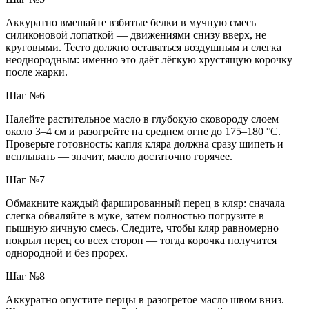
Аккуратно вмешайте взбитые белки в мучную смесь
силиконовой лопаткой — движениями снизу вверх, не
круговыми. Тесто должно оставаться воздушным и слегка
неоднородным: именно это даёт лёгкую хрустящую корочку
после жарки.
Шаг №6
Налейте растительное масло в глубокую сковороду слоем
около 3–4 см и разогрейте на среднем огне до 175–180 °C.
Проверьте готовность: капля кляра должна сразу шипеть и
всплывать — значит, масло достаточно горячее.
Шаг №7
Обмакните каждый фаршированный перец в кляр: сначала
слегка обваляйте в муке, затем полностью погрузите в
пышную яичную смесь. Следите, чтобы кляр равномерно
покрыл перец со всех сторон — тогда корочка получится
однородной и без прорех.
Шаг №8
Аккуратно опустите перцы в разогретое масло швом вниз.