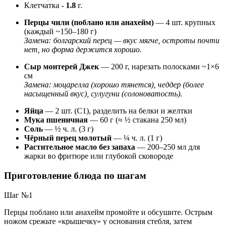
Клетчатка
-
1.8
г.
Перцы чили (поблано или анахейм)
— 4 шт. крупных
(каждый ~150–180 г)
Замена: болгарский перец — вкус мягче, остроты почти
нет, но форма держится хорошо.
Сыр монтерей Джек
— 200 г, нарезать полосками ~1×6
см
Замена: моцарелла (хорошо тянется), чеддер (более
насыщенный вкус), сулугуни (солоноватость).
Яйца
— 2 шт. (С1), разделить на белки и желтки
Мука пшеничная
— 60 г (≈ ½ стакана 250 мл)
Соль
— ½ ч. л. (3 г)
Чёрный перец молотый
— ¼ ч. л. (1 г)
Растительное масло без запаха
— 200–250 мл для
жарки во фритюре или глубокой сковороде
Приготовление блюда по шагам
Шаг №1
Перцы поблано или анахейм промойте и обсушите. Острым
ножом срежьте «крышечку» у основания стебля, затем