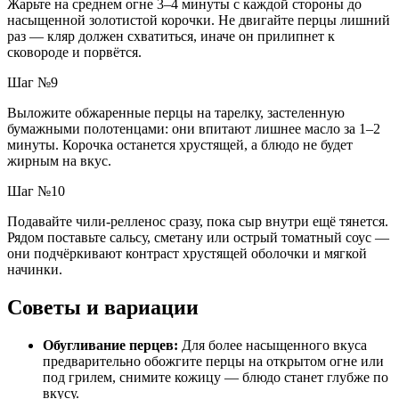
Жарьте на среднем огне 3–4 минуты с каждой стороны до
насыщенной золотистой корочки. Не двигайте перцы лишний
раз — кляр должен схватиться, иначе он прилипнет к
сковороде и порвётся.
Шаг №9
Выложите обжаренные перцы на тарелку, застеленную
бумажными полотенцами: они впитают лишнее масло за 1–2
минуты. Корочка останется хрустящей, а блюдо не будет
жирным на вкус.
Шаг №10
Подавайте чили-релленос сразу, пока сыр внутри ещё тянется.
Рядом поставьте сальсу, сметану или острый томатный соус —
они подчёркивают контраст хрустящей оболочки и мягкой
начинки.
Советы и вариации
Обугливание перцев:
Для более насыщенного вкуса
предварительно обожгите перцы на открытом огне или
под грилем, снимите кожицу — блюдо станет глубже по
вкусу.