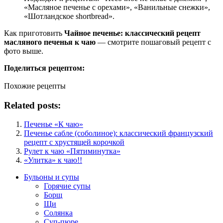
«Масляное печенье с орехами», «Ванильные снежки»,
«Шотландское shortbread».
Как приготовить
Чайное печенье: классический рецепт
масляного печенья к чаю
— смотрите пошаговый рецепт с
фото выше.
Поделиться рецептом:
Похожие рецепты
Related posts:
Печенье «К чаю»
Печенье сабле (соболиное): классический французский
рецепт с хрустящей корочкой
Рулет к чаю «Пятиминутка»
«Улитка» к чаю!!
Бульоны и супы
Горячие супы
Борщ
Щи
Солянка
Суп-пюре