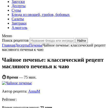
Закуски
Десерты
Супы
Блюда из овощей, грибов, бобовых
Салаты
Завтраки
Алкоголь
Меню
Поиск рецептов
Главная
Десерты
Печенье
Чайное печенье: классический рецепт
масляного печенья к чаю
Чайное печенье: классический рецепт
масляного печенья к чаю
⏱ Время
—
75 мин.
Автор рецепта:
AnnaM
Рейтинг:
Время приготовления:
75 мин.