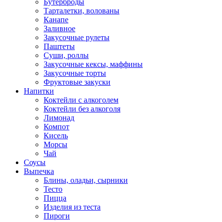
Бутерброды
Тарталетки, волованы
Канапе
Заливное
Закусочные рулеты
Паштеты
Суши, роллы
Закусочные кексы, маффины
Закусочные торты
Фруктовые закуски
Напитки
Коктейли с алкоголем
Коктейли без алкоголя
Лимонад
Компот
Кисель
Морсы
Чай
Соусы
Выпечка
Блины, оладьи, сырники
Тесто
Пицца
Изделия из теста
Пироги