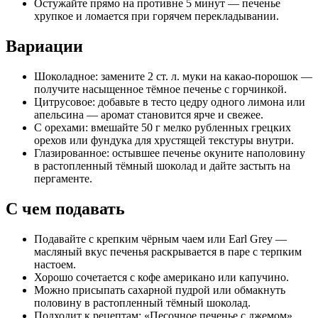
Остужайте прямо на противне 5 минут — печенье
хрупкое и ломается при горячем перекладывании.
Вариации
Шоколадное: замените 2 ст. л. муки на какао-порошок —
получите насыщенное тёмное печенье с горчинкой.
Цитрусовое: добавьте в тесто цедру одного лимона или
апельсина — аромат становится ярче и свежее.
С орехами: вмешайте 50 г мелко рубленных грецких
орехов или фундука для хрустящей текстуры внутри.
Глазированное: остывшее печенье окуните наполовину
в растопленный тёмный шоколад и дайте застыть на
пергаменте.
С чем подавать
Подавайте с крепким чёрным чаем или Earl Grey —
масляный вкус печенья раскрывается в паре с терпким
настоем.
Хорошо сочетается с кофе американо или капучино.
Можно присыпать сахарной пудрой или обмакнуть
половину в растопленный тёмный шоколад.
Подходит к рецептам: «Песочное печенье с джемом»,