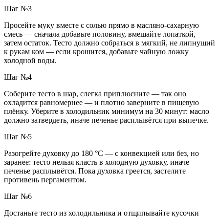
Шаг №3
Просейте муку вместе с солью прямо в масляно-сахарную
смесь — сначала добавьте половину, вмешайте лопаткой,
затем остаток. Тесто должно собраться в мягкий, не липнущий
к рукам ком — если крошится, добавьте чайную ложку
холодной воды.
Шаг №4
Соберите тесто в шар, слегка приплюсните — так оно
охладится равномернее — и плотно заверните в пищевую
плёнку. Уберите в холодильник минимум на 30 минут: масло
должно затвердеть, иначе печенье расплывётся при выпечке.
Шаг №5
Разогрейте духовку до 180 °C — с конвекцией или без, но
заранее: тесто нельзя класть в холодную духовку, иначе
печенье расплывётся. Пока духовка греется, застелите
противень пергаментом.
Шаг №6
Достаньте тесто из холодильника и отщипывайте кусочки