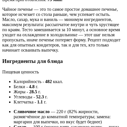
Чайное печенье — это то самое простое домашнее печенье,
которое исчезает со стола раньше, чем успевает остыть.
Масло, сахар, мука и ваниль — минимум ингредиентов,
максимум результата: рассыпчатое внутри и чуть хрустящее
по краям. Тесто замешивается за 10 минут, а основное время
уходит на охлаждение в холодильнике — этот шаг нельзя
пропускать, иначе печенье потеряет форму. Рецепт подходит
как для опытных кондитеров, так и для тех, кто только
начинает осваивать выпечку.
Ингредиенты для блюда
Пищевая ценность
Калорийность
-
482
ккал.
Белки
-
4.8
г.
Жиры
-
28.5
г.
Углеводы
-
52.3
г.
Клетчатка
-
1.1
г.
Сливочное масло
— 220 г (82% жирности,
размягчённое до комнатной температуры; замена:
маргарин для выпечки, но вкус будет беднее)
Сахар
— 100 г (можно взять сахарную пудру — тогда