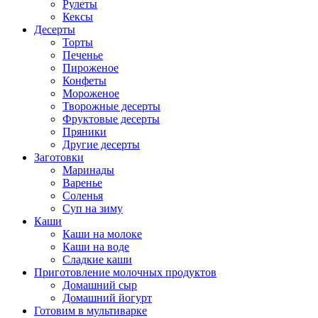
Рулеты
Кексы
Десерты
Торты
Печенье
Пироженое
Конфеты
Мороженое
Творожные десерты
Фруктовые десерты
Пряники
Другие десерты
Заготовки
Маринады
Варенье
Соленья
Суп на зиму
Каши
Каши на молоке
Каши на воде
Сладкие каши
Приготовление молочных продуктов
Домашний сыр
Домашний йогурт
Готовим в мультиварке