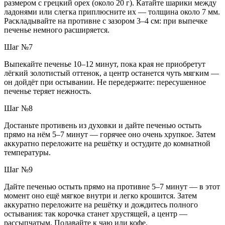
размером с грецкий орех (около 20 г). Катайте шарики между
ладонями или слегка приплюсните их — толщина около 7 мм.
Раскладывайте на противне с зазором 3–4 см: при выпечке
печенье немного расширяется.
Шаг №7
Выпекайте печенье 10–12 минут, пока края не приобретут
лёгкий золотистый оттенок, а центр останется чуть мягким —
он дойдёт при остывании. Не передержите: пересушенное
печенье теряет нежность.
Шаг №8
Достаньте противень из духовки и дайте печенью остыть
прямо на нём 5–7 минут — горячее оно очень хрупкое. Затем
аккуратно переложите на решётку и остудите до комнатной
температуры.
Шаг №9
Дайте печенью остыть прямо на противне 5–7 минут — в этот
момент оно ещё мягкое внутри и легко крошится. Затем
аккуратно переложите на решётку и дождитесь полного
остывания: так корочка станет хрустящей, а центр —
рассыпчатым. Подавайте к чаю или кофе.