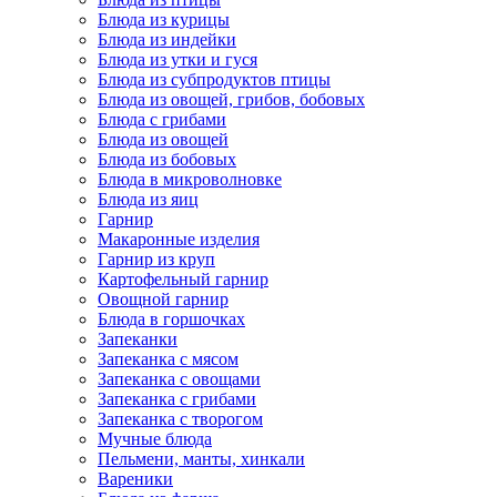
Блюда из курицы
Блюда из индейки
Блюда из утки и гуся
Блюда из субпродуктов птицы
Блюда из овощей, грибов, бобовых
Блюда с грибами
Блюда из овощей
Блюда из бобовых
Блюда в микроволновке
Блюда из яиц
Гарнир
Макаронные изделия
Гарнир из круп
Картофельный гарнир
Овощной гарнир
Блюда в горшочках
Запеканки
Запеканка с мясом
Запеканка с овощами
Запеканка с грибами
Запеканка с творогом
Мучные блюда
Пельмени, манты, хинкали
Вареники