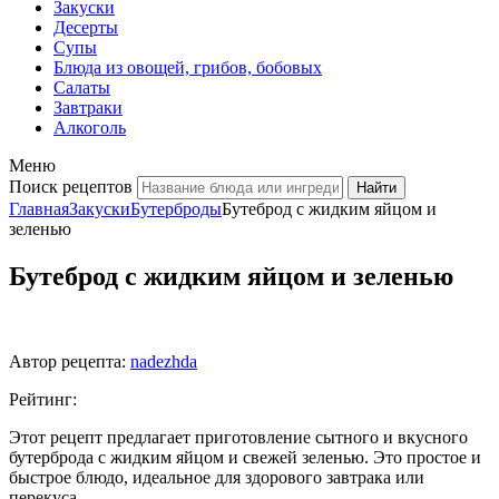
Закуски
Десерты
Супы
Блюда из овощей, грибов, бобовых
Салаты
Завтраки
Алкоголь
Меню
Поиск рецептов
Главная
Закуски
Бутерброды
Бутеброд с жидким яйцом и
зеленью
Бутеброд с жидким яйцом и зеленью
Автор рецепта:
nadezhda
Рейтинг:
Этот рецепт предлагает приготовление сытного и вкусного
бутерброда с жидким яйцом и свежей зеленью. Это простое и
быстрое блюдо, идеальное для здорового завтрака или
перекуса.