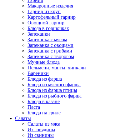
Гарнир
Макаронные изделия
Гарнир из круп
Картофельный гарнир
Овощной гарнир
Блюда в горшочках
Запеканки
Запеканка с мясом
Запеканка с овощами
Запеканка с грибами
Запеканка с творогом
Мучные блюда
Пельмени, манты, хинкали
Вареники
Блюда из фарша
Блюда из мясного фарша
Блюда из фарша птицы
Блюда из рыбного фарша
Блюда в казане
Паста
Блюда на гриле
Салаты
Салаты из мяса
Из говядины
Из свинины