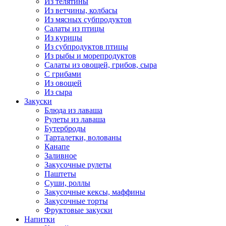
Из телятины
Из ветчины, колбасы
Из мясных субпродуктов
Салаты из птицы
Из курицы
Из субпродуктов птицы
Из рыбы и морепродуктов
Салаты из овощей, грибов, сыра
С грибами
Из овощей
Из сыра
Закуски
Блюда из лаваша
Рулеты из лаваша
Бутерброды
Тарталетки, волованы
Канапе
Заливное
Закусочные рулеты
Паштеты
Суши, роллы
Закусочные кексы, маффины
Закусочные торты
Фруктовые закуски
Напитки