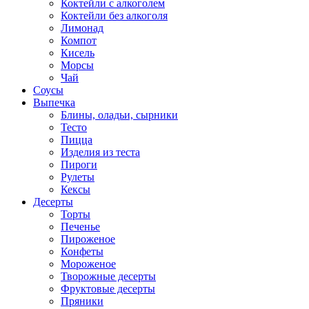
Коктейли с алкоголем
Коктейли без алкоголя
Лимонад
Компот
Кисель
Морсы
Чай
Соусы
Выпечка
Блины, оладьи, сырники
Тесто
Пицца
Изделия из теста
Пироги
Рулеты
Кексы
Десерты
Торты
Печенье
Пироженое
Конфеты
Мороженое
Творожные десерты
Фруктовые десерты
Пряники