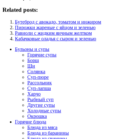
Related posts:
Бутеброд с авокадо, томатом и инжиром
Пирожки жареные с яйцом и зеленью
Равиоли с жидким яичным желтком
Кабачковые оладья с сыром и зеленью
Бульоны и супы
Горячие супы
Борщ
Щи
Солянка
Суп-пюре
Рассольник
Суп-лапша
Харчо
Рыбный суп
Другие супы
Холодные супы
Окрошка
Горячие блюда
Блюда из мяса
Блюда из баранины
Блюда из свинины