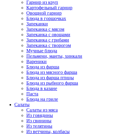
Гарнир из круп
Картофельный гарнир
Овощной гарнир
Блюда в горшочках
Запеканки
Запеканка с мясом
Запеканка с овощами
Запеканка с грибами
Запеканка с творогом
Мучные блюда
Пельмени, манты, хинкали
Вареники
Блюда из фарша
Блюда из мясного фарша
Блюда из фарша птицы
Блюда из рыбного фарша
Блюда в казане
Паста
Блюда на гриле
Салаты
Салаты из мяса
Из говядины
Из свинины
Из телятины
Из ветчины, колбасы