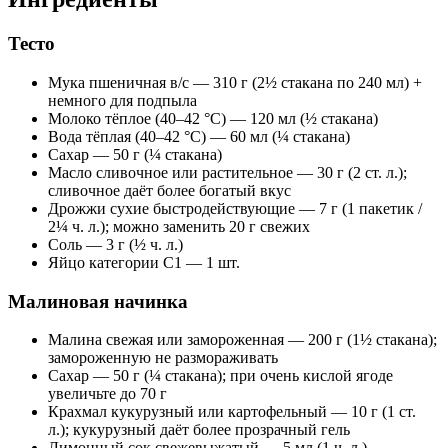
Тесто
Мука пшеничная в/с — 310 г (2½ стакана по 240 мл) +
немного для подпыла
Молоко тёплое (40–42 °C) — 120 мл (½ стакана)
Вода тёплая (40–42 °C) — 60 мл (¼ стакана)
Сахар — 50 г (¼ стакана)
Масло сливочное или растительное — 30 г (2 ст. л.);
сливочное даёт более богатый вкус
Дрожжи сухие быстродействующие — 7 г (1 пакетик /
2¼ ч. л.); можно заменить 20 г свежих
Соль — 3 г (½ ч. л.)
Яйцо категории С1 — 1 шт.
Малиновая начинка
Малина свежая или замороженная — 200 г (1½ стакана);
замороженную не размораживать
Сахар — 50 г (¼ стакана); при очень кислой ягоде
увеличьте до 70 г
Крахмал кукурузный или картофельный — 10 г (1 ст.
л.); кукурузный даёт более прозрачный гель
Лимонный сок свежевыжатый — 5 мл (1 ч. л.)