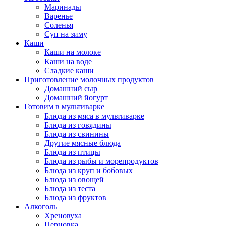
Маринады
Варенье
Соленья
Суп на зиму
Каши
Каши на молоке
Каши на воде
Сладкие каши
Приготовление молочных продуктов
Домашний сыр
Домашний йогурт
Готовим в мультиварке
Блюда из мяса в мультиварке
Блюда из говядины
Блюда из свинины
Другие мясные блюда
Блюда из птицы
Блюда из рыбы и морепродуктов
Блюда из круп и бобовых
Блюда из овощей
Блюда из теста
Блюда из фруктов
Алкоголь
Хреновуха
Перцовка