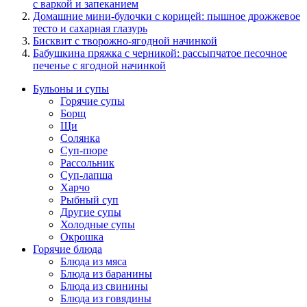
с варкой и запеканием
Домашние мини-булочки с корицей: пышное дрожжевое
тесто и сахарная глазурь
Бисквит с творожно-ягодной начинкой
Бабушкина пряжка с черникой: рассыпчатое песочное
печенье с ягодной начинкой
Бульоны и супы
Горячие супы
Борщ
Щи
Солянка
Суп-пюре
Рассольник
Суп-лапша
Харчо
Рыбный суп
Другие супы
Холодные супы
Окрошка
Горячие блюда
Блюда из мяса
Блюда из баранины
Блюда из свинины
Блюда из говядины