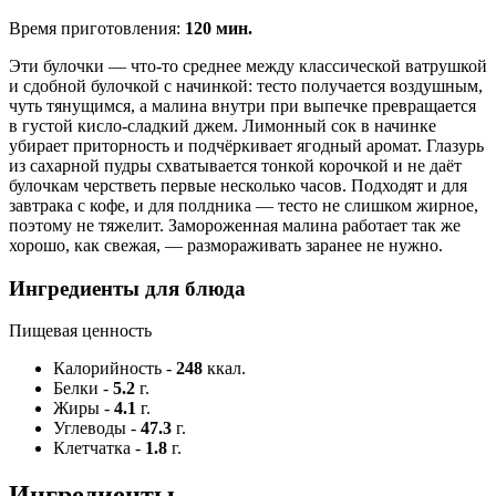
Время приготовления:
120 мин.
Эти булочки — что-то среднее между классической ватрушкой
и сдобной булочкой с начинкой: тесто получается воздушным,
чуть тянущимся, а малина внутри при выпечке превращается
в густой кисло-сладкий джем. Лимонный сок в начинке
убирает приторность и подчёркивает ягодный аромат. Глазурь
из сахарной пудры схватывается тонкой корочкой и не даёт
булочкам черстветь первые несколько часов. Подходят и для
завтрака с кофе, и для полдника — тесто не слишком жирное,
поэтому не тяжелит. Замороженная малина работает так же
хорошо, как свежая, — размораживать заранее не нужно.
Ингредиенты для блюда
Пищевая ценность
Калорийность
-
248
ккал.
Белки
-
5.2
г.
Жиры
-
4.1
г.
Углеводы
-
47.3
г.
Клетчатка
-
1.8
г.
Ингредиенты