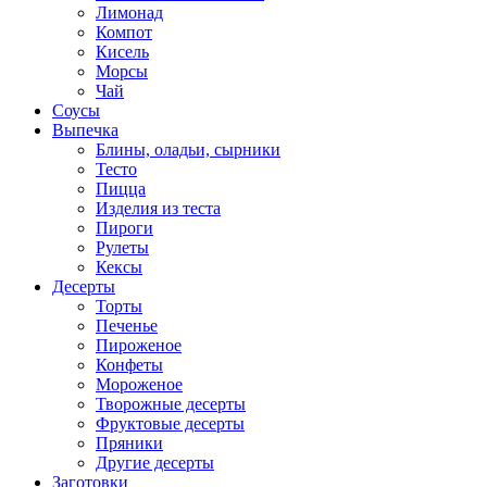
Лимонад
Компот
Кисель
Морсы
Чай
Соусы
Выпечка
Блины, оладьи, сырники
Тесто
Пицца
Изделия из теста
Пироги
Рулеты
Кексы
Десерты
Торты
Печенье
Пироженое
Конфеты
Мороженое
Творожные десерты
Фруктовые десерты
Пряники
Другие десерты
Заготовки