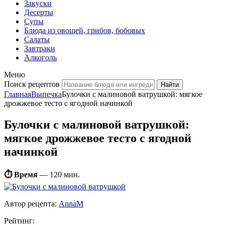
Закуски
Десерты
Супы
Блюда из овощей, грибов, бобовых
Салаты
Завтраки
Алкоголь
Меню
Поиск рецептов
Главная
Выпечка
Булочки с малиновой ватрушкой: мягкое
дрожжевое тесто с ягодной начинкой
Булочки с малиновой ватрушкой:
мягкое дрожжевое тесто с ягодной
начинкой
⏱ Время
—
120 мин.
Автор рецепта:
AnnaM
Рейтинг: