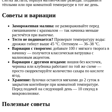
слегка застыть, образуя матово-белые разводы. Подавайте
тёплыми или при комнатной температуре в тот же день.
Советы и вариации
Замороженная малина:
не размораживайте перед
смешиванием с крахмалом — так начинка меньше
растечётся при выпечке.
Тесто не поднимается?
Проверьте температуру воды:
дрожжи гибнут выше 45 °C. Оптимум — 36–38 °C.
Вариация с творогом:
добавьте 100 г мягкого творога в
начинку — получится классическая ватрушка с
малиновым акцентом.
Вариация с другими ягодами:
вишня без косточек,
черника или клубника работают по той же схеме —
просто скорректируйте количество сахара по кислоте
ягод.
Хранение:
булочки остаются мягкими до 2 суток в
закрытом контейнере при комнатной температуре.
Перед подачей на следующий день — 10 секунд в
микроволновке.
Полезные советы