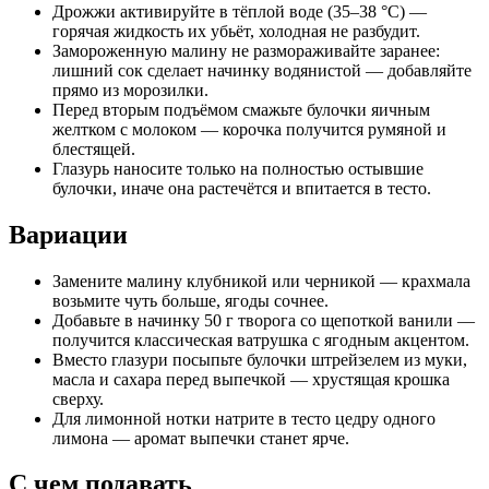
Дрожжи активируйте в тёплой воде (35–38 °C) —
горячая жидкость их убьёт, холодная не разбудит.
Замороженную малину не размораживайте заранее:
лишний сок сделает начинку водянистой — добавляйте
прямо из морозилки.
Перед вторым подъёмом смажьте булочки яичным
желтком с молоком — корочка получится румяной и
блестящей.
Глазурь наносите только на полностью остывшие
булочки, иначе она растечётся и впитается в тесто.
Вариации
Замените малину клубникой или черникой — крахмала
возьмите чуть больше, ягоды сочнее.
Добавьте в начинку 50 г творога со щепоткой ванили —
получится классическая ватрушка с ягодным акцентом.
Вместо глазури посыпьте булочки штрейзелем из муки,
масла и сахара перед выпечкой — хрустящая крошка
сверху.
Для лимонной нотки натрите в тесто цедру одного
лимона — аромат выпечки станет ярче.
С чем подавать