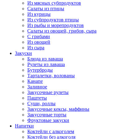
Из мясных субпродуктов
Салаты из птицы
Из курицы
Из субпродуктов птицы
Из рыбы и морепродуктов
Салаты из овощей, грибов, сыра
С грибами
Из овощей
Из сыра
Закуски
Блюда из лаваша
Рулеты из лаваша
Бутерброды
Тарталетки, волованы
Канапе
Заливное
Закусочные рулеты
Паштеты
Суши, роллы
Закусочные кексы, маффины
Закусочные торты
Фруктовые закуски
Напитки
Коктейли с алкоголем
Коктейли без алкоголя