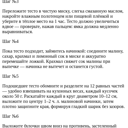
Шаг №3
Переложите тесто в чистую миску, слегка смазанную маслом,
накройте влажным полотенцем или пищевой плёнкой и
уберите в тёплое место на 1 час. Тесто должно увеличиться
вдвое — проверьте, нажав пальцем: ямка должна медленно
выравниваться.
Шаг №4
Пока тесто подходит, займитесь начинкой: соедините малину,
сахар, крахмал и лимонный сок в миске и аккуратно
перемешайте ложкой. Крахмал свяжет сок малины при
выпечке — начинка не вытечет и останется густой.
Шаг №5
Подошедшее тесто обомните и разделите на 12 равных частей
— удобно взвешивать на кухонных весах, каждый кусочек
около 50 г. Раскатайте каждый в круг диаметром 10–12 см,
выложите по центру 1–2 ч. л. малиновой начинки, затем
плотно защипните края, формируя гладкий шарик без зазоров.
Шаг №6
Выложите булочки швом вниз на противень, застеленный