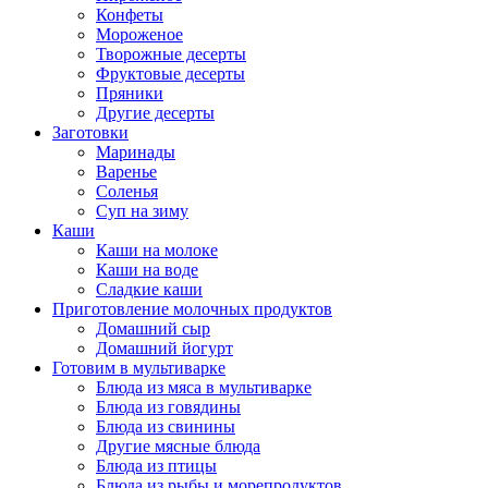
Конфеты
Мороженое
Творожные десерты
Фруктовые десерты
Пряники
Другие десерты
Заготовки
Маринады
Варенье
Соленья
Суп на зиму
Каши
Каши на молоке
Каши на воде
Сладкие каши
Приготовление молочных продуктов
Домашний сыр
Домашний йогурт
Готовим в мультиварке
Блюда из мяса в мультиварке
Блюда из говядины
Блюда из свинины
Другие мясные блюда
Блюда из птицы
Блюда из рыбы и морепродуктов