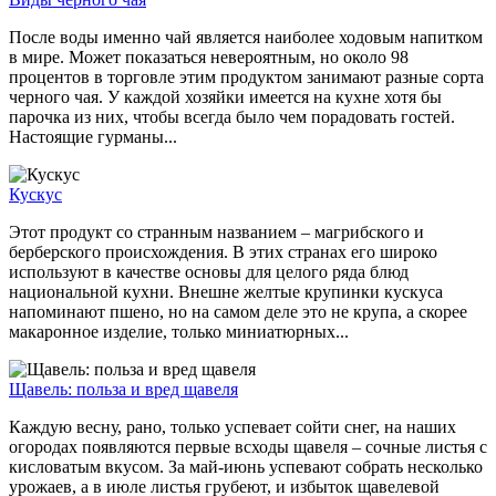
После воды именно чай является наиболее ходовым напитком
в мире. Может показаться невероятным, но около 98
процентов в торговле этим продуктом занимают разные сорта
черного чая. У каждой хозяйки имеется на кухне хотя бы
парочка из них, чтобы всегда было чем порадовать гостей.
Настоящие гурманы...
Кускус
Этот продукт со странным названием – магрибского и
берберского происхождения. В этих странах его широко
используют в качестве основы для целого ряда блюд
национальной кухни. Внешне желтые крупинки кускуса
напоминают пшено, но на самом деле это не крупа, а скорее
макаронное изделие, только миниатюрных...
Щавель: польза и вред щавеля
Каждую весну, рано, только успевает сойти снег, на наших
огородах появляются первые всходы щавеля – сочные листья с
кисловатым вкусом. За май-июнь успевают собрать несколько
урожаев, а в июле листья грубеют, и избыток щавелевой