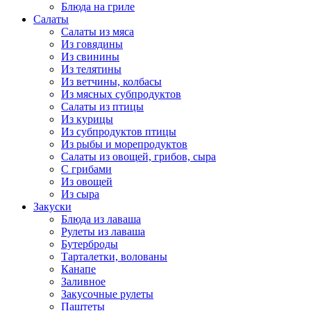
Блюда на гриле
Салаты
Салаты из мяса
Из говядины
Из свинины
Из телятины
Из ветчины, колбасы
Из мясных субпродуктов
Салаты из птицы
Из курицы
Из субпродуктов птицы
Из рыбы и морепродуктов
Салаты из овощей, грибов, сыра
С грибами
Из овощей
Из сыра
Закуски
Блюда из лаваша
Рулеты из лаваша
Бутерброды
Тарталетки, волованы
Канапе
Заливное
Закусочные рулеты
Паштеты