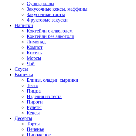
Суши, роллы
Закусочные кексы, маффины
Закусочные торты
Фруктовые закуски
Напитки
Коктейли с алкоголем
Коктейли без алкоголя
Лимонад
Компот
Кисель
Морсы
Чай
Соусы
Выпечка
Блины, оладьи, сырники
Тесто
Пицца
Изделия из теста
Пироги
Рулеты
Кексы
Десерты
Торты
Печенье
Пироженое