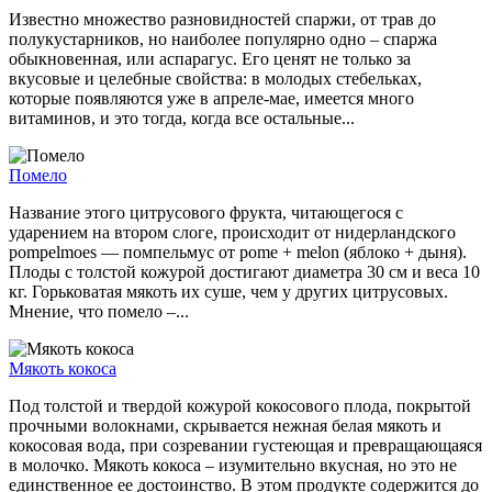
Известно множество разновидностей спаржи, от трав до
полукустарников, но наиболее популярно одно – спаржа
обыкновенная, или аспарагус. Его ценят не только за
вкусовые и целебные свойства: в молодых стебельках,
которые появляются уже в апреле-мае, имеется много
витаминов, и это тогда, когда все остальные...
Помело
Название этого цитрусового фрукта, читающегося с
ударением на втором слоге, происходит от нидерландского
pompelmoes — помпельмус от pome + melon (яблоко + дыня).
Плоды с толстой кожурой достигают диаметра 30 см и веса 10
кг. Горьковатая мякоть их суше, чем у других цитрусовых.
Мнение, что помело –...
Мякоть кокоса
Под толстой и твердой кожурой кокосового плода, покрытой
прочными волокнами, скрывается нежная белая мякоть и
кокосовая вода, при созревании густеющая и превращающаяся
в молочко. Мякоть кокоса – изумительно вкусная, но это не
единственное ее достоинство. В этом продукте содержится до