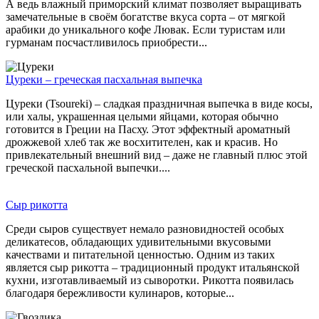
А ведь влажный приморский климат позволяет выращивать
замечательные в своём богатстве вкуса сорта – от мягкой
арабики до уникального кофе Лювак. Если туристам или
гурманам посчастливилось приобрести...
Цуреки – греческая пасхальная выпечка
Цуреки (Tsoureki) – сладкая праздничная выпечка в виде косы,
или халы, украшенная целыми яйцами, которая обычно
готовится в Греции на Пасху. Этот эффектный ароматный
дрожжевой хлеб так же восхитителен, как и красив. Но
привлекательный внешний вид – даже не главный плюс этой
греческой пасхальной выпечки....
Сыр рикотта
Среди сыров существует немало разновидностей особых
деликатесов, обладающих удивительными вкусовыми
качествами и питательной ценностью. Одним из таких
является сыр рикотта – традиционный продукт итальянской
кухни, изготавливаемый из сыворотки. Рикотта появилась
благодаря бережливости кулинаров, которые...