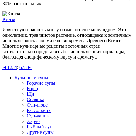
30% растительных...
Кинза
Известную пряность кинзу называют еще кориандром. Это
однолетник, травянистое растение, относящееся к зонтичным,
использовалось людьми еще во времена Древнего Египта.
Многие кулинарные рецепты восточных стран
затруднительно представить без использования кориандра,
благодаря специфическому вкусу и аромату...
◄
1
2
3
4
5
6
7
8
►
Бульоны и супы
Горячие супы
Борщ
Щи
Солянка
Суп-пюре
Рассольник
Суп-лапша
Харчо
Рыбный суп
Другие супы