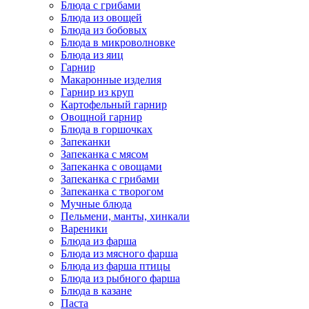
Блюда с грибами
Блюда из овощей
Блюда из бобовых
Блюда в микроволновке
Блюда из яиц
Гарнир
Макаронные изделия
Гарнир из круп
Картофельный гарнир
Овощной гарнир
Блюда в горшочках
Запеканки
Запеканка с мясом
Запеканка с овощами
Запеканка с грибами
Запеканка с творогом
Мучные блюда
Пельмени, манты, хинкали
Вареники
Блюда из фарша
Блюда из мясного фарша
Блюда из фарша птицы
Блюда из рыбного фарша
Блюда в казане
Паста