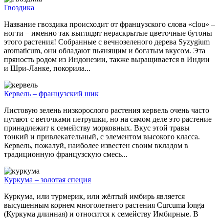
Гвоздика
Название гвоздика происходит от французского слова «clou» –
ногти – именно так выглядят нераскрытые цветочные бутоны
этого растения! Собранные с вечнозеленого дерева Syzygium
aromaticum, они обладают пьянящим и богатым вкусом. Эта
пряность родом из Индонезии, также выращивается в Индии
и Шри-Ланке, покорила...
Кервель – французский шик
Листовую зелень низкорослого растения кервель очень часто
путают с веточками петрушки, но на самом деле это растение
принадлежит к семейству морковных. Вкус этой травы
тонкий и привлекательный, с элементом высокого класса.
Кервель, пожалуй, наиболее известен своим вкладом в
традиционную французскую смесь...
Куркума – золотая специя
Куркума, или турмерик, или жёлтый имбирь является
высушенным корнем многолетнего растения Curcuma longa
(Куркума длинная) и относится к семейству Имбирные. В